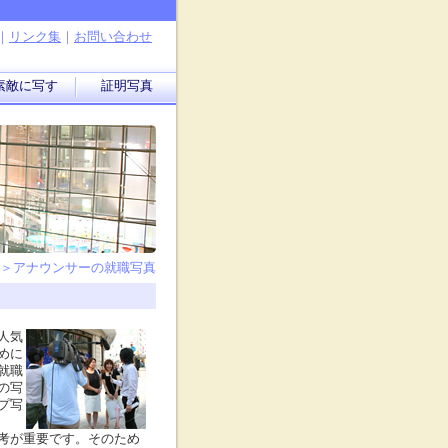
｜
リンク集
｜
お問い合わせ
素敵に写す
証明写真
＞アナウンサーの就職写真
人気
めに
就職
の写
プ写
考が重要です。そのため