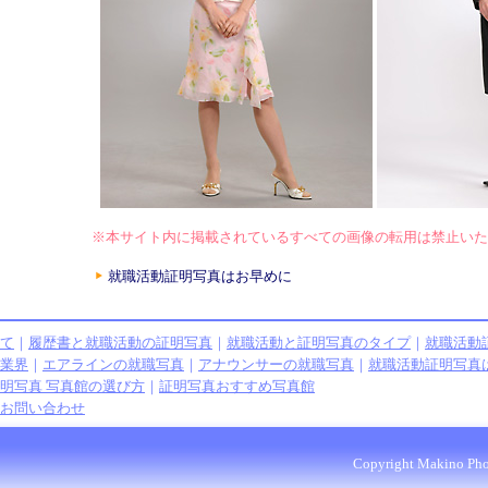
※本サイト内に掲載されているすべての画像の転用は禁止いた
就職活動証明写真はお早めに
て
｜
履歴書と就職活動の証明写真
｜
就職活動と証明写真のタイプ
｜
就職活動
業界
｜
エアラインの就職写真
｜
アナウンサーの就職写真
｜
就職活動証明写真
明写真 写真館の選び方
｜
証明写真おすすめ写真館
お問い合わせ
Copyright Makino Phot