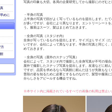
写真の印象も大切。各局の企業研究してから撮影にのぞむと
真
・半身の写真
早めに
上半身の写真で顔がよく写っているものを提出します。たて4
が多いですが、会社により異なります。エントリーシートを
う。服装はスーツ、髪はまとめておきます。
・全身の写真（スタジオ内）
全身が写っているものを提出します。サイズはＬサイズ（たて1
いですが、会社によって異なります。半身の写真と同じく、
び方
めておきます。
館
・全身の写真（屋外のスナップ写真）
会社によって、スタジオ内で撮影した全身写真が不可の場合
屋外で撮影したスナップ写真を提出します。友達などに頼ん
ですが、品質を求めるなら写真館に頼んだほうが失敗もなく
普段の姿を知るために必要とするものなので、髪型や服装に
分らしさをアピールする機会ですね。
※本サイト内に掲載されているすべての画像の転用は禁止い