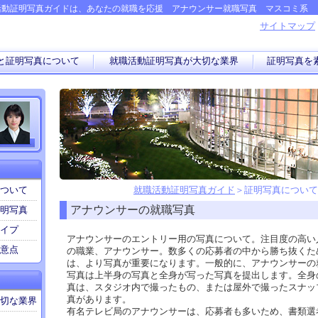
活動証明写真ガイドは、あなたの就職を応援 アナウンサー就職写真 マスコミ系
サイトマップ
と証明写真について
就職活動証明写真が大切な業界
証明写真を
ついて
就職活動証明写真ガイド
＞証明写真について
アナウンサーの就職写真
明写真
イプ
アナウンサーのエントリー用の写真について。注目度の高い
意点
の職業、アナウンサー。数多くの応募者の中から勝ち抜くた
は、より写真が重要になります。一般的に、アナウンサーの
写真は上半身の写真と全身が写った写真を提出します。全身
真は、スタジオ内で撮ったもの、または屋外で撮ったスナッ
真があります。
切な業界
有名テレビ局のアナウンサーは、応募者も多いため、書類選