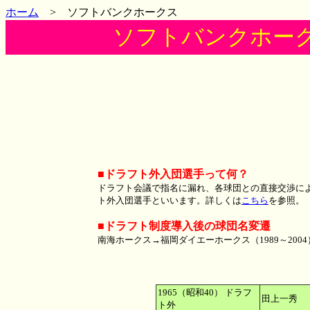
ホーム
> ソフトバンクホークス
ソフトバンクホー
■ドラフト外入団選手って何？
ドラフト会議で指名に漏れ、各球団との直接交渉に
ト外入団選手といいます。詳しくは
こちら
を参照。
■ドラフト制度導入後の球団名変遷
南海ホークス→福岡ダイエーホークス（1989～200
1965（昭和40） ドラフ
田上一秀 
ト外