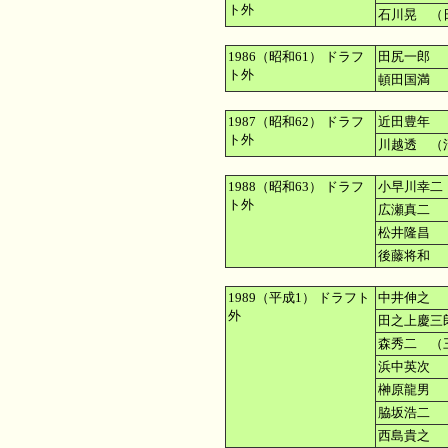
ト外
石川晃 （
1986（昭和61） ドラフ
田尻一郎 
ト外
頓田国満 
1987（昭和62） ドラフ
近田豊年 
ト外
川越透 （
1988（昭和63） ドラフ
小早川幸二
ト外
広瀬真二 
松井隆昌 
後藤将和 
1989（平成1） ドラフト
中井伸之 
外
田之上慶三
森秀二 （
浜中英次 
榊原龍男 
脇坂浩二 
西島貴之 