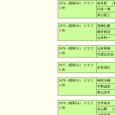
1974（昭和49） ドラフ
岩木哲 （
ト外
臼井一博 
井口龍三 
1975（昭和50） ドラフ
宮崎弘教 
ト外
鐘井裕治 
山本利一 
1976（昭和51） ドラフ
山本和樹 
ト外
竹原比呂志
1977（昭和52） ドラフ
永安清己 
ト外
1978（昭和53） ドラフ
神田大輔 
ト外
中野誠吾 
青山忠司 
1979（昭和54） ドラフ
大坪幸夫 
ト外
永山勝 （
上坂嘉彦 