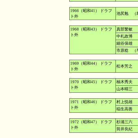
1966（昭和41） ドラフ
池尻勉 （
ト外
1968（昭和43） ドラフ
真部繁敏 
ト外
中札政博 
細谷保雄 
市原稔 （
1969（昭和44） ドラフ
松本芳之 
ト外
1970（昭和45） ドラフ
柚木秀夫 
ト外
山本晴三 
1971（昭和46） ドラフ
村上悦雄 
ト外
稲生高善 
1972（昭和47） ドラフ
杉浦三六 
ト外
筒井良紀 