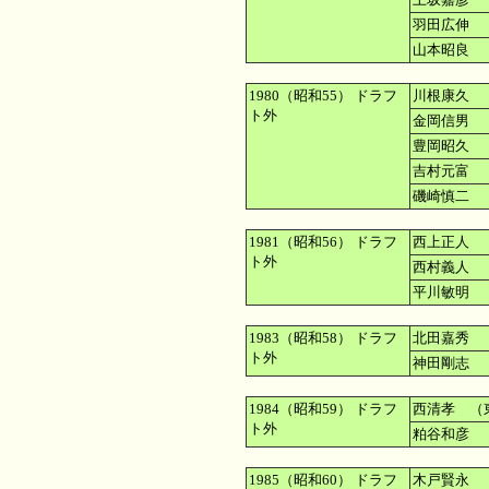
羽田広伸 
山本昭良 
1980（昭和55） ドラフ
川根康久 
ト外
金岡信男 
豊岡昭久 
吉村元富 
磯崎慎二 
1981（昭和56） ドラフ
西上正人 
ト外
西村義人 
平川敏明 
1983（昭和58） ドラフ
北田嘉秀 
ト外
神田剛志 
1984（昭和59） ドラフ
西清孝 （
ト外
粕谷和彦 
1985（昭和60） ドラフ
木戸賢永 