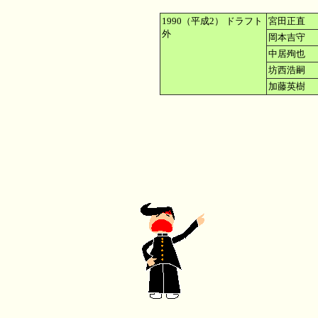
1990（平成2） ドラフト
宮田正直 
外
岡本吉守 
中居殉也 
坊西浩嗣 
加藤英樹 