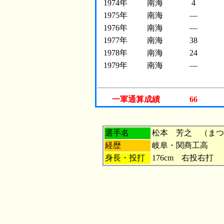
1974年
南海
4
1975年
南海
―
1976年
南海
―
1977年
南海
38
1978年
南海
24
1979年
南海
―
一軍通算成績
66
選手名
松本 芳之 （まつ
経歴
岐阜・関商工高
身長・投打
176cm 右投右打