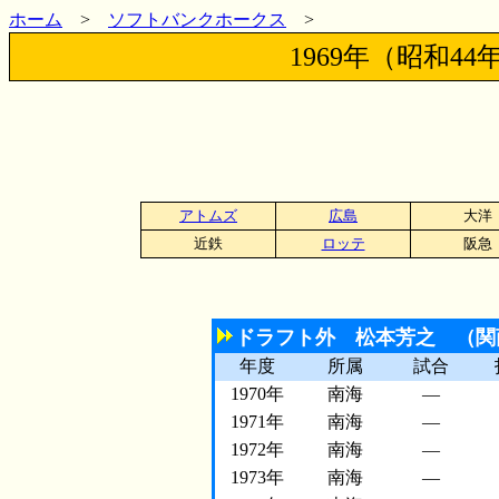
ホーム
>
ソフトバンクホークス
>
1969年（昭和
アトムズ
広島
大洋
近鉄
ロッテ
阪急
ドラフト外 松本芳之 （関
年度
所属
試合
1970年
南海
―
1971年
南海
―
1972年
南海
―
1973年
南海
―