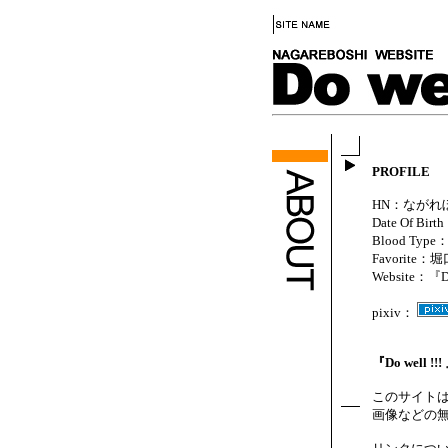
PROFILE
HN：ながれ
Date Of Birt
Blood Type
Favorite：
Website：『Do 
pixiv：
『Do well !!! 』
このサイト
画像などの