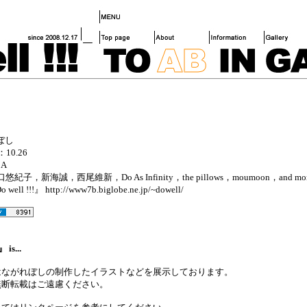
ぼし
h：10.26
：A
堀口悠紀子，新海誠，西尾維新，Do As Infinity，the pillows，moumoon，and mo
well !!!』 http://www7b.biglobe.ne.jp/~dowell/
 is...
はながれぼしの制作したイラストなどを展示しております。
無断転載はご遠慮ください。