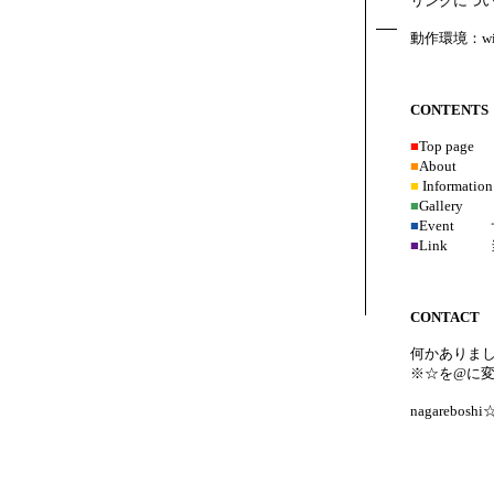
リンクにつ
動作環境：windo
CONTENTS
■
Top p
■
About 
■
Inform
■
Galle
■
Event
■
Link 
CONTACT
何かありま
※☆を@に
nagareboshi☆