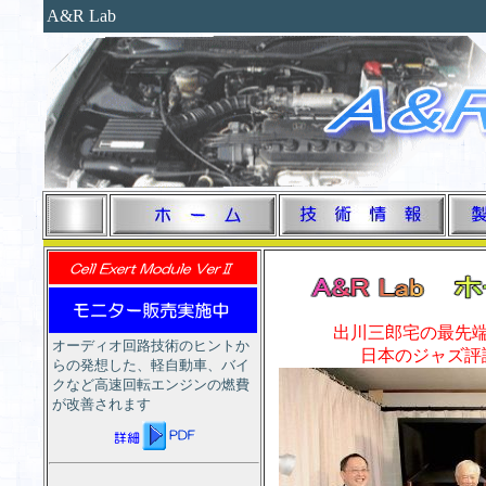
A&R Lab
出川三郎宅の最先端
オーディオ回路技術のヒントか
日本のジャズ評
らの発想した、軽自動車、バイ
クなど高速回転エンジンの燃費
が改善されます