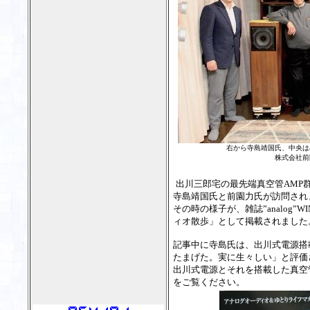
右から寺島靖国氏、中央は
株式会社前
出川三郎宅の最先端真空管AMP
寺島靖国氏と前園力氏が訪問され
その時の様子が、雑誌”analog”W
ィオ散歩」として掲載されました
記事中に寺島氏は、出川式電源搭
たまげた。実に生々しい」と評価
出川式電源とそれを搭載した真空
をご覧ください。