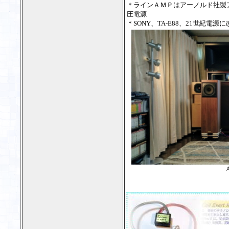
＊ラインＡＭＰはアーノルド社製
圧電源
＊SONY、TA-E88、21世紀電源