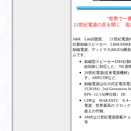
“世界で一
21世紀電源の音を聞く 
A&R Lab試聴室、 21世紀電源(特
社製励磁スピーカー、LB8EXMK
励磁電源、デットマス(MGES)
ムです。
励磁型スピーカーEMS社製LB
紋回析に対応した、70L密
20世紀電源(従来電源機材)
す。AMP,CDPなど、
励磁電源は出川式定電流電源
3126184）2nd Generat
RPS– 12-1A(禅仕様） 
CDPは MARANTZ ＳＡｰ8
電源、世界最高の クロック、O
超えの代物、
AMPは21世紀電源搭載チョー
等