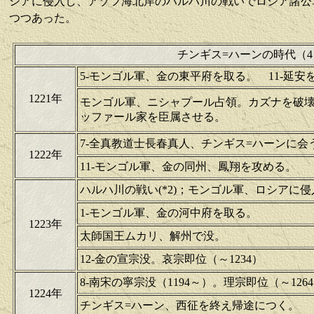
シアに侵入し、アゾフ海北岸のハルハ川の戦いでロシア諸公
つつあった。
チンギス=ハーンの時代（4
5-モンゴル軍、金の東平府を取る。 11-延
1221年
モンゴル軍、ニシャプール占領。カズナを破
ッファール家を臣属させる。
7-全真教道士長春真人、チンギス=ハーンに会
1222年
11-モンゴル軍、金の同州、鳳翔を攻める。
ハルハ川の戦い(*2)；モンゴル軍、ロシアに
1-モンゴル軍、金の河中府を取る。
1223年
太師国王ムカリ、解州で没。
12-金の宣宗没。哀宗即位（～1234）
8-南宋の寧宗没（1194～）。理宗即位（～126
1224年
チンギス=ハーン、西征を終え帰途につく。