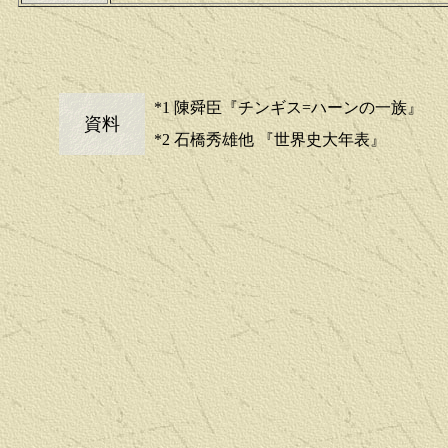
*1 陳舜臣『チンギス=ハーンの一族』
資料
*2 石橋秀雄他 『世界史大年表』