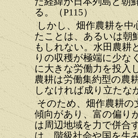
た経緯が日本列島と朝
る。（P115）
しかし、畑作農耕を中
たことは、あるいは朝
もしれない。水田農耕
りの収穫が極端に少な
に大きな労働力を投入
農耕は労働集約型の農
しなければ成り立たなか
そのため、畑作農耕の
傾向があり、富の偏り
は周辺地域を力で併合
は、階級社会や国を生