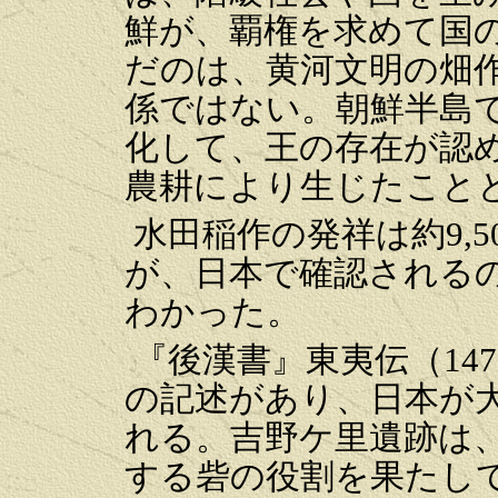
鮮が、覇権を求めて国
だのは、黄河文明の畑
係ではない。朝鮮半島
化して、王の存在が認
農耕により生じたこと
水田稲作の発祥は約9,
が、日本で確認されるの
わかった。
『後漢書』東夷伝（147
の記述があり、日本が
れる。吉野ケ里遺跡は
する砦の役割を果たし