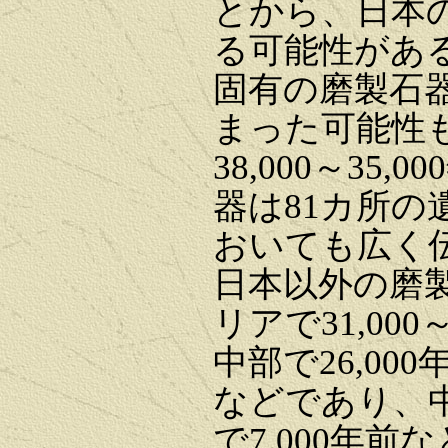
とから、日本
る可能性があ
固有の磨製石
まった可能性
38,000～3
器は81カ所
おいても広く
日本以外の磨
リアで31,00
中部で26,00
などであり、中
で7,000年前