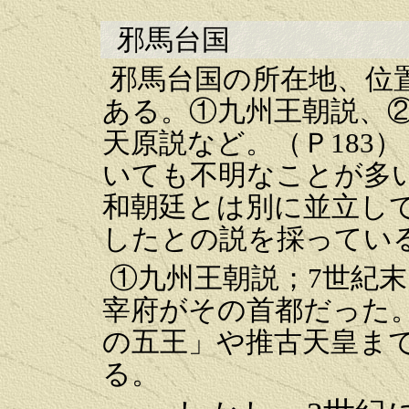
邪馬台国
邪馬台国の所在地、位
ある。①九州王朝説、
天原説など。
（Ｐ183）
いても不明なことが多
和朝廷とは別に並立し
したとの説を採ってい
①九州王朝説；7世紀
宰府がその首都だった
の五王」や推古天皇ま
る。