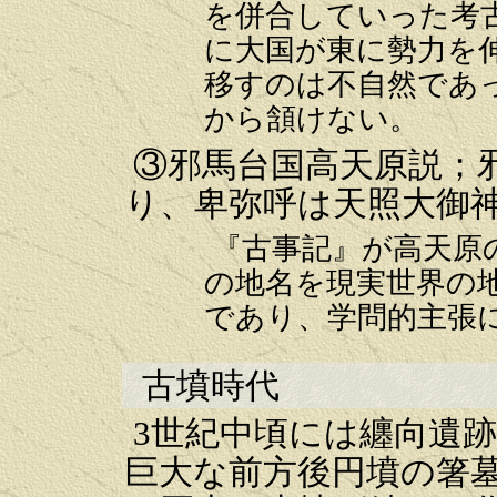
を併合していった考
に大国が東に勢力を
移すのは不自然であ
から頷けない。
③邪馬台国高天原説；
り、卑弥呼は天照大御
『古事記』が高天原
の地名を現実世界の
であり、学問的主張
古墳時代
3世紀中頃には纏向遺跡
巨大な前方後円墳の箸