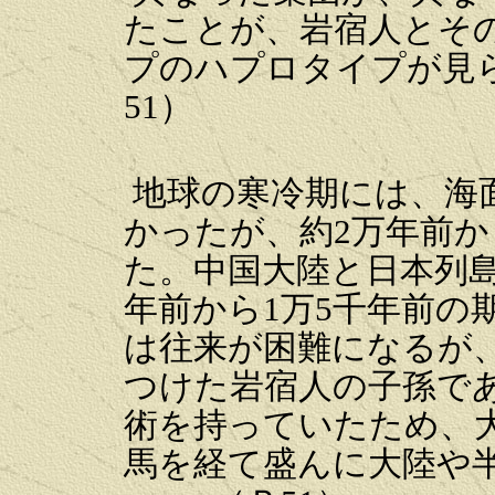
たことが、岩宿人とそ
プのハプロタイプが見
51）

地球の寒冷期には、海面
かったが、約2万年前
た。中国大陸と日本列
年前から1万5千年前の
は往来が困難になるが
つけた岩宿人の子孫で
術を持っていたため、
馬を経て盛んに大陸や半