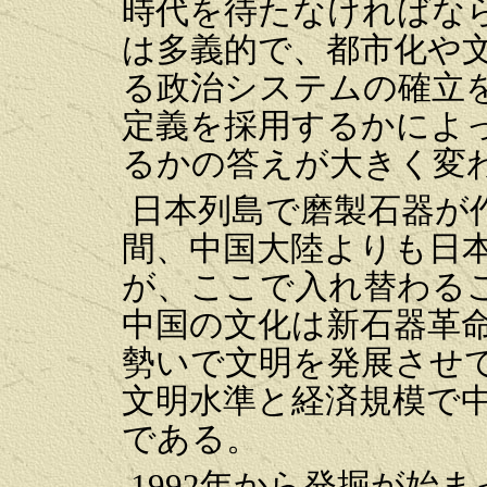
時代を待たなければな
は多義的で、都市化や
る政治システムの確立
定義を採用するかによ
るかの答えが大きく変わ
日本列島で磨製石器が作
間、中国大陸よりも日
が、ここで入れ替わる
中国の文化は新石器革
勢いで文明を発展させ
文明水準と経済規模で
である。
1992年から発掘が始