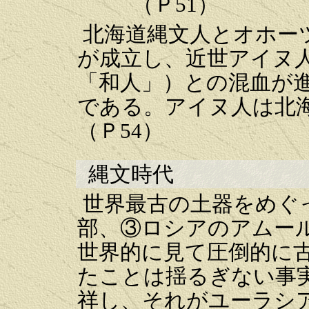
          （Ｐ51）
北海道縄文人とオホー
が成立し、近世アイヌ
「和人」）との混血が
である。アイヌ人は北
（Ｐ54）
縄文時代
世界最古の土器をめぐ
部、③ロシアのアムー
世界的に見て圧倒的に
たことは揺るぎない事
祥し、それがユーラシ