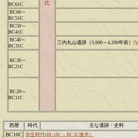
代
BC61C
BC60～
BC51C
BC50～
BC41C
BC40～
三内丸山遺跡（5,900～4,200年前）
[W
BC31C
BC30～
BC21C
BC20～
BC11C
西暦
時代
主な遺跡・史料
BC10C
弥生時代(BC10C～BC3C後半）