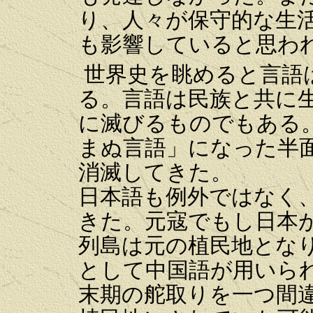
り、人々が保守的な生
も影響していると思わ
世界史を眺めると言語
る。言語は民族と共に
に滅びるものでもある
まぬ言語」になった半
消滅してきた。
日本語も例外ではなく
きた。元寇でもし日本
列島は元の植民地とな
として中国語が用いら
末期の舵取りを一つ間