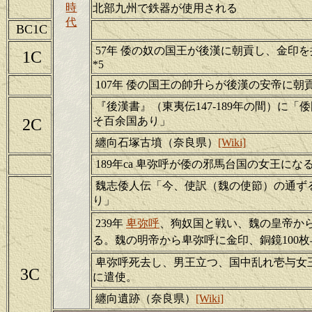
時
北部九州で鉄器が使用される
代
BC1C
57年 倭の奴の国王が後漢に朝貢し、金印
1C
*5
107年 倭の国王の帥升らが後漢の安帝に朝貢
『後漢書』（東夷伝147-189年の間）に「
そ百余国あり」
2C
纏向石塚古墳（奈良県）
[Wiki]
189年ca 卑弥呼が倭の邪馬台国の女王になる
魏志倭人伝「今、使訳（魏の使節）の通ず
り」
239年
卑弥呼
、狗奴国と戦い、魏の皇帝か
る。魏の明帝から卑弥呼に金印、銅鏡100
卑弥呼死去し、男王立つ、国中乱れ壱与女
3C
に遣使。
纏向遺跡（奈良県）
[Wiki]