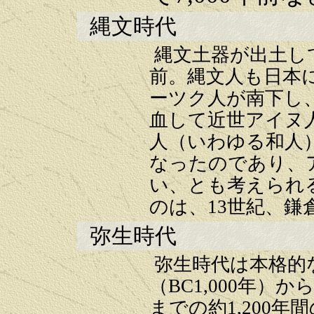
縄文時代
縄文土器が出土して
前。縄文人も日本
ーツク人が南下し
血して近世アイヌ
人（いわゆる和人
なったのであり、
い、とも考えられ
のは、13世紀、鎌
弥生時代
弥生時代は本格的な
（BC1,000年
までの約1,200