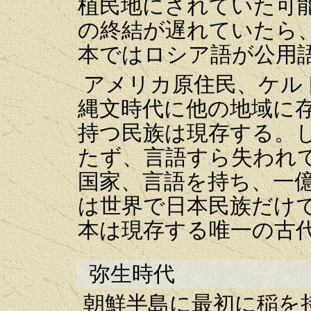
植民地にされていた可
の終結が遅れていたら
本ではロシア語が公用
アメリカ原住民、ケル
縄文時代に他の地域に
持つ民族は現存する。
たず、言語すら失われ
国家、言語を持ち、一
は世界で日本民族だけ
本は現存する唯一の古
弥生時代
朝鮮半島に最初に稲を