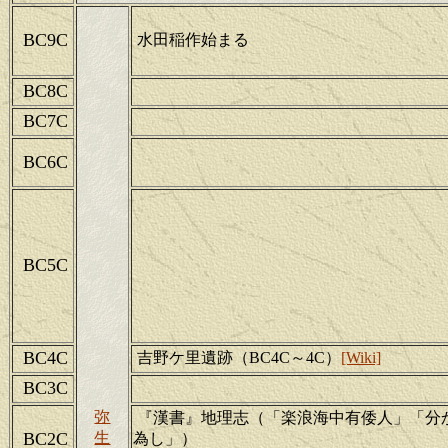
BC9C
水田稲作始まる
BC8C
BC7C
BC6C
BC5C
BC4C
吉野ケ里遺跡（BC4C～4C）
[Wiki]
BC3C
弥
『漢書』地理志（「楽浪海中有倭人」「分
BC2C
生
為し」）