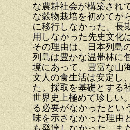
な農耕社会が構築され
な穀物栽培を初めてから
に移行しなかった。長
用しなかった先史文化
その理由は、日本列島
列島は豊かな温帯林に
境にあって、豊富な山
文人の食生活は安定し
た。採取を基礎とする
世界史上極めて珍しい
る必要がなかったとい
味を示さなかった理由
も発達しなかった。ま