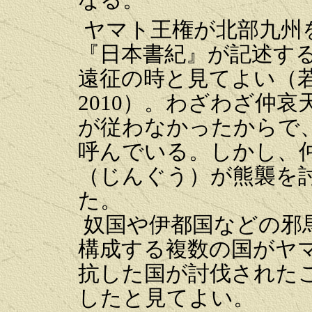
ヤマト王権が北部九州
『日本書紀』が記述す
遠征の時と見てよい（
2010）。わざわざ仲
が従わなかったからで
呼んでいる。しかし、
（じんぐう）が熊襲を
た。
奴国や伊都国などの邪
構成する複数の国がヤ
抗した国が討伐された
したと見てよい。