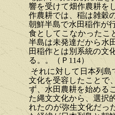
響を受けて畑作農耕を
作農耕では、稲は雑穀
朝鮮半島で水田稲作が
食としてこなかったこ
半島は未発達だから水
田稲作とは別系統の文
る。。（Ｐ114） 
それに対して日本列島
文化を受容したことで
ず、水田農耕を始める
た縄文文化から、選択
れたのが弥生文化だっ