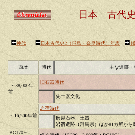
日本 古代史
神代
日本古代史2（飛鳥・奈良時代）年表
鎌
西暦
時代
主な遺跡・
旧石器時代
～38,000年
前
先土器文化
岩宿時代
～16,500年前
磨製石器、土器
岩宿遺跡（群馬県）ほか81カ所から
BC170～