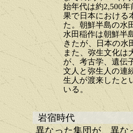
始年代は約2,50
果で日本における本
た。朝鮮半島の水田
水田稲作は朝鮮半
きたが、日本の水
また、弥生文化は
が、考古学、遺伝
文人と弥生人の連
生人が渡来したと
いる。
岩宿時代
異なった集団が、異な