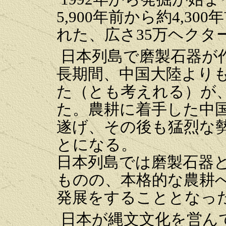
5,900年前から約4,30
れた、広さ35万ヘクタ
日本列島で磨製石器が作
長期間、中国大陸より
た（とも考えれる）が
た。農耕に着手した中
遂げ、その後も猛烈な
とになる。
日本列島では磨製石器
ものの、本格的な農耕
発展をすることとなっ
日本が縄文文化を営ん