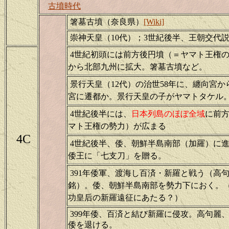
古墳時代
箸墓古墳（奈良県）
[Wiki]
崇神天皇（10代）；3世紀後半、王朝交代
4世紀初頭には前方後円墳（＝ヤマト王権
から北部九州に拡大。箸墓古墳など。
景行天皇（12代）の治世58年に、纏向宮か
宮に遷都か。景行天皇の子がヤマトタケル
4世紀後半には、
日本列島のほぼ全域
に前
マト王権の勢力）が広まる
4C
4世紀後半、倭、朝鮮半島南部（加羅）に
倭王に「七支刀」を贈る。
391年倭軍、渡海し百済・新羅と戦う（高
銘）。倭、朝鮮半島南部を勢力下におく。
功皇后の新羅遠征にあたる？）
399年倭、百済と結び新羅に侵攻。高句麗
倭を退ける。