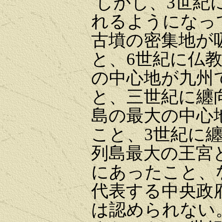
しかし、3世紀
れるようになっ
古墳の密集地が
と、6世紀に仏
の中心地が九州
と、三世紀に纏
島の最大の中心
こと、3世紀に
列島最大の王宮
にあったこと、
代表する中央政
は認められない