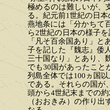
極めるのは難しいが、
る。紀元前1世紀の日
燕地条には「分かちて
ら2世紀の日本の様子
「凡そ百余国あり」と
子を記した『魏志』倭
三十国なり」とあり、
でも30国があったこと
列島全体では100ヵ国
である。それらの国が
頭から4世紀末までの約
（おおきみ）の作り出
なる。