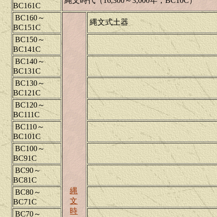
縄文時代（16,300～3,000年；BC10C）
BC161C
BC160～
縄文式土器
BC151C
BC150～
BC141C
BC140～
BC131C
BC130～
BC121C
BC120～
BC111C
BC110～
BC101C
BC100～
BC91C
BC90～
BC81C
縄
BC80～
文
BC71C
時
BC70～