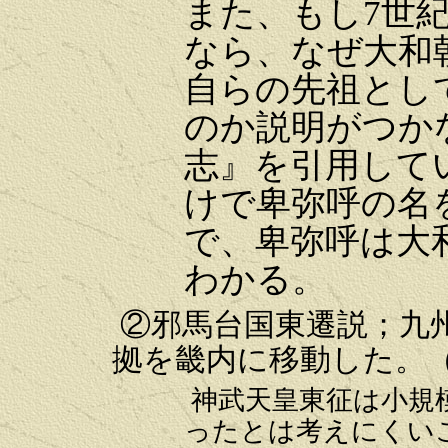
また、もし7世
なら、なぜ大和
自らの先祖とし
のか説明がつか
志』を引用して
けで卑弥呼の名
で、卑弥呼は大
わかる。
②邪馬台国東遷説；九
拠を畿内に移動した。
神武天皇東征は小規
ったとは考えにくい