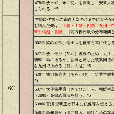
478年 倭王武、宋に使いを派遣し、安東大
じられる。*5
古墳時代末期の崇峻天皇の時までに皇子が
を結んだ先は、
山陽・山陰・四国・九州・
東甲信越・北陸。
（前方後円墳の分布範囲
502年 梁の武帝、倭王武を征東将軍に任じる
527年 倭、任那（加耶）復興のため、近江
朝鮮半島に送るが、新羅と通じた筑紫国造
を九州で止める（磐井の乱）*5
528年 物部麁鹿火（あらかび）、筑紫で磐
*5
6C
537年 大伴狭手彦（さでひこ）ら、朝鮮半
（加耶）を鎮め百済を救う。*5
538年 百済 聖明王が日本に仏像等を伝える
548年 高句麗が百済に侵入。倭は百済の築