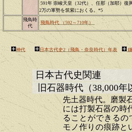
591年 崇峻天皇（32代）、任那（加耶）
2万の軍勢を筑紫におくる。*5
飛鳥時
飛鳥時代 （592～710年）
代
神代
日本古代史2（飛鳥・奈良時代）年表
鎌
日本古代史関連
旧石器時代
（38,000
先土器時代。磨製
には打製石器の時
ることができるの
モノ作りの痕跡と