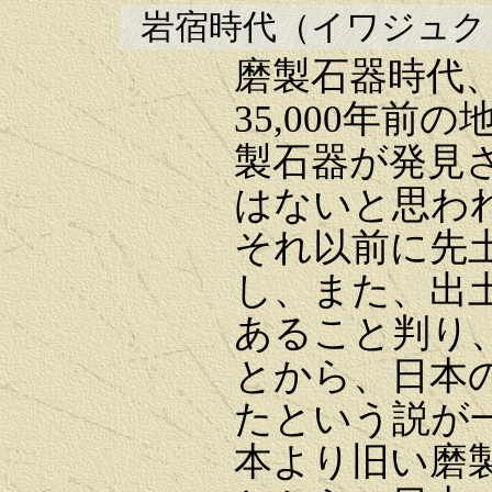
岩宿時代
（イワジュク；3
磨製石器時代、
35,000年
製石器が発見
はないと思わ
それ以前に先
し、また、出
あること判り
とから、日本
たという説が
本より旧い磨