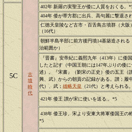
402年 新羅の実聖王が倭に人質をおくる。*
404年 倭が帯方郡に出兵、高句麗に撃退され
仁徳天皇陵など古市・百舌鳥古墳群（大阪
（16代）
朝鮮半島半部に前方後円墳14基築造される
治範囲か）
『晋書』安帝紀に義熙九年（413年）に倭
したと記す（中国王朝には147年ぶりの倭
述）。『宋書』（劉宋の正史）倭の五王（
5C
古
興、武）からの朝貢の記録がある。讃；履中
墳
代）、武；
雄略天皇
（21代）と考えられる
時
代
421年 倭王 讃が宋に使いを送る.。*5
438年 倭王珍、宋より安東大将軍倭国王の
*5