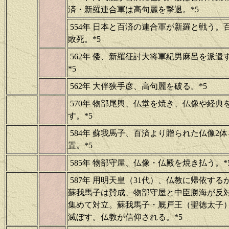
済・新羅連合軍は高句麗を撃退。*5
554年 日本と百済の連合軍が新羅と戦う。
敗死。*5
562年 倭、新羅征討大将軍紀男麻呂を派遣
*5
562年 大伴狭手彦、高句麗を破る。*5
570年 物部尾輿、仏堂を焼き、仏像や経典
す。*5
584年 蘇我馬子、百済より贈られた仏像2
置。*5
585年 物部守屋、仏像・仏殿を焼き払う。*
587年 用明天皇（31代）、仏教に帰依す
蘇我馬子は賛成、物部守屋と中臣勝海が反
集めて対立。蘇我馬子・厩戸王（聖徳太子
滅ぼす。仏教が信仰される。*5