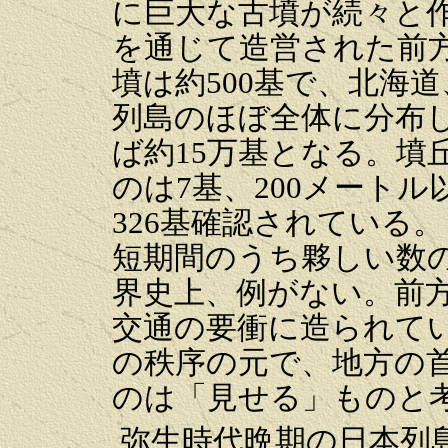
に巨大な古墳が続々と
を通じて造営された前方
墳は約500基で、北海
列島のほぼ全体に分布
ば約15万基となる。墳
のは7基、200メートル
326基確認されている
短期間のうち夥しい数
界史上、例がない。前
交通の要衝に造られて
の秩序の元で、地方の
のは「見せる」ものと考
弥生時代晩期の日本列