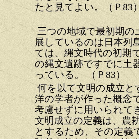
たと見てよい。（Ｐ83）
三つの地域で最初期の
展しているのは日本列
ては、縄文時代の初期で
の縄文遺跡ですでに土
っている。 （Ｐ83）
何を以て文明の成立と
洋の学者が作った概念
考慮せずに用いられて
文明成立の定義は、農
とするため、その定義