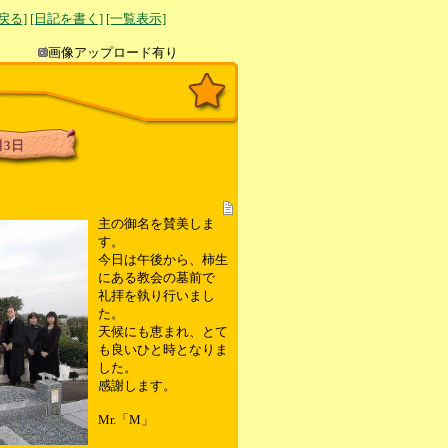
へ戻る]
[日記を書く]
[一覧表示]
き込み
画像アップロード有り
月3日
主の御名を賛美しま
す。
今日は午後から、柿生
にある教会の墓前で
礼拝を執り行いまし
た。
天候にも恵まれ、とて
も良いひと時となりま
した。
感謝します。
Mr.「M」