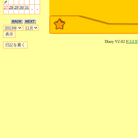
27
28
29
30
31
-
-
Diary V2.02 [
CGI