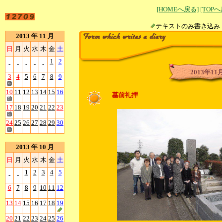
[HOMEへ戻る]
[TOP
テキストのみ書
2013 年 11 月
日
月
火
水
木
金
土
1
2
-
-
-
-
-
2013年11
3
4
5
6
7
8
9
10
11
12
13
14
15
16
墓前礼拝
17
18
19
20
21
22
23
24
25
26
27
28
29
30
2013 年 10 月
日
月
火
水
木
金
土
1
2
3
4
5
-
-
6
7
8
9
10
11
12
13
14
15
16
17
18
19
20
21
22
23
24
25
26