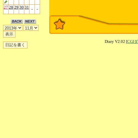
27
28
29
30
31
-
-
Diary V2.02 [
CGI