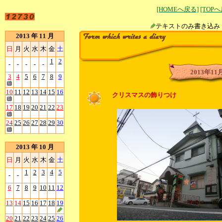
[HOMEへ戻る]
[TOP
テキストのみ書
2013 年 11 月
日
月
火
水
木
金
土
1
2
-
-
-
-
-
2013年11
3
4
5
6
7
8
9
10
11
12
13
14
15
16
クリスマスの飾りつけ
17
18
19
20
21
22
23
24
25
26
27
28
29
30
2013 年 10 月
日
月
火
水
木
金
土
1
2
3
4
5
-
-
6
7
8
9
10
11
12
13
14
15
16
17
18
19
20
21
22
23
24
25
26