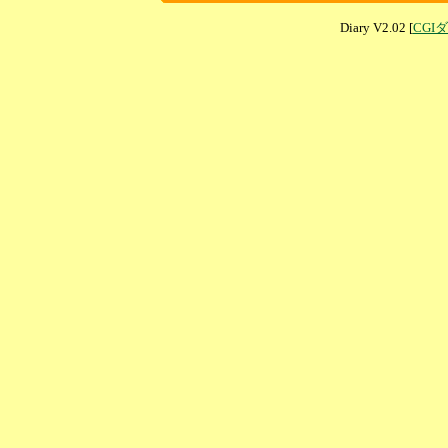
Diary V2.02 [
CGI