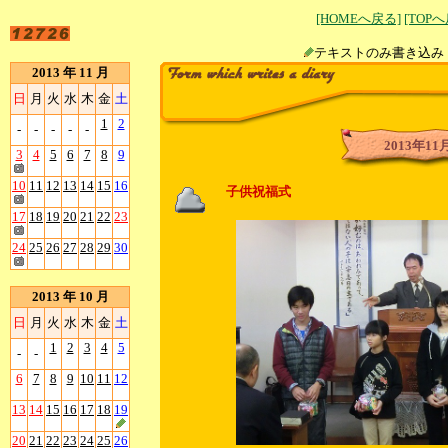
[HOMEへ戻る]
[TOP
テキストのみ書
2013 年 11 月
日
月
火
水
木
金
土
1
2
-
-
-
-
-
2013年11
3
4
5
6
7
8
9
10
11
12
13
14
15
16
子供祝福式
17
18
19
20
21
22
23
24
25
26
27
28
29
30
2013 年 10 月
日
月
火
水
木
金
土
1
2
3
4
5
-
-
6
7
8
9
10
11
12
13
14
15
16
17
18
19
20
21
22
23
24
25
26