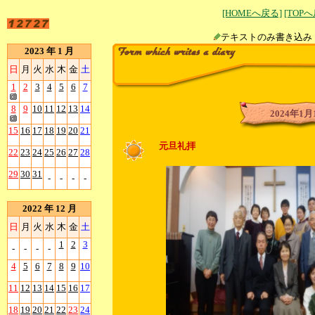
[HOMEへ戻る]
[TOP
テキストのみ書
2023 年 1 月
日
月
火
水
木
金
土
1
2
3
4
5
6
7
8
9
10
11
12
13
14
2024年1月
15
16
17
18
19
20
21
元旦礼拝
22
23
24
25
26
27
28
29
30
31
-
-
-
-
2022 年 12 月
日
月
火
水
木
金
土
1
2
3
-
-
-
-
4
5
6
7
8
9
10
11
12
13
14
15
16
17
18
19
20
21
22
23
24