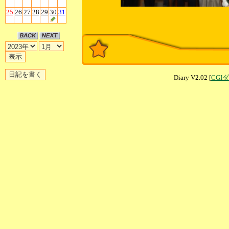
25
26
27
28
29
30
31
Diary V2.02 [
CGI