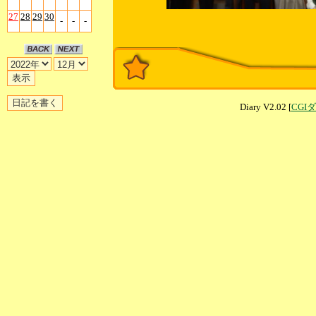
27
28
29
30
-
-
-
Diary V2.02 [
CGI