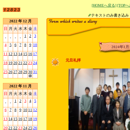
[HOMEへ戻る]
[TOP
テキストのみ書
2022 年 12 月
日
月
火
水
木
金
土
1
2
3
-
-
-
-
4
5
6
7
8
9
10
2024年1月
11
12
13
14
15
16
17
元旦礼拝
18
19
20
21
22
23
24
25
26
27
28
29
30
31
2022 年 11 月
日
月
火
水
木
金
土
1
2
3
4
5
-
-
6
7
8
9
10
11
12
13
14
15
16
17
18
19
20
21
22
23
24
25
26