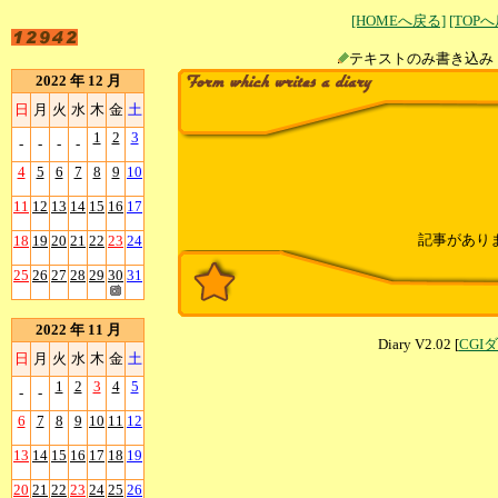
[HOMEへ戻る]
[TOP
テキストのみ書
2022 年 12 月
日
月
火
水
木
金
土
1
2
3
-
-
-
-
4
5
6
7
8
9
10
11
12
13
14
15
16
17
記事があり
18
19
20
21
22
23
24
25
26
27
28
29
30
31
2022 年 11 月
Diary V2.02 [
CGI
日
月
火
水
木
金
土
1
2
3
4
5
-
-
6
7
8
9
10
11
12
13
14
15
16
17
18
19
20
21
22
23
24
25
26