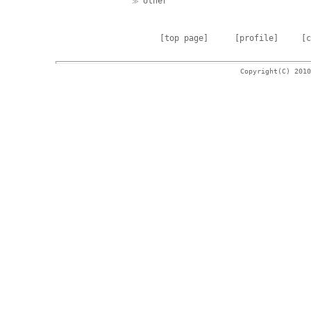
other
≫
[top page]
[profile]
[c
Copyright(C) 2010