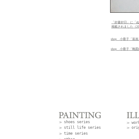
「好書好日」に「
掲載されました（2019
shop 小冊子「装画
shop 小冊子「靴図鑑
shoes series
≫
wor
≫
still life series
ori
≫
≫
time series
≫