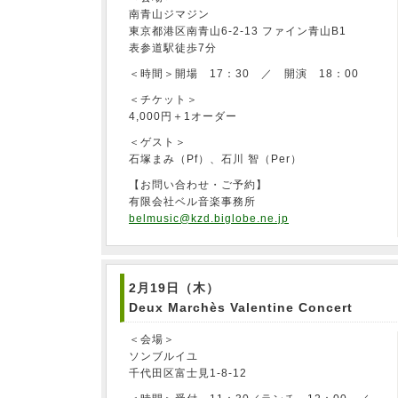
南青山ジマジン
東京都港区南青山6-2-13 ファイン青山B1
表参道駅徒歩7分
＜時間＞開場 17：30 ／ 開演 18：00
＜チケット＞
4,000円＋1オーダー
＜ゲスト＞
石塚まみ（Pf）、石川 智（Per）
【お問い合わせ・ご予約】
有限会社ベル音楽事務所
belmusic@kzd.biglobe.ne.jp
2月19日（木）
Deux Marchès Valentine Concert
＜会場＞
ソンブルイユ
千代田区富士見1-8-12