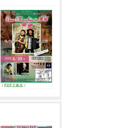
｜
PDFで表示
｜