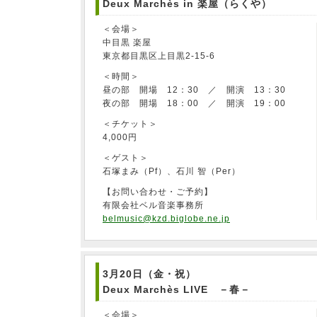
Deux Marchès in 楽屋（らくや）
＜会場＞
中目黒 楽屋
東京都目黒区上目黒2-15-6
＜時間＞
昼の部 開場 12：30 ／ 開演 13：30
夜の部 開場 18：00 ／ 開演 19：00
＜チケット＞
4,000円
＜ゲスト＞
石塚まみ（Pf）、石川 智（Per）
【お問い合わせ・ご予約】
有限会社ベル音楽事務所
belmusic@kzd.biglobe.ne.jp
3月20日（金・祝）
Deux Marchès LIVE －春－
＜会場＞