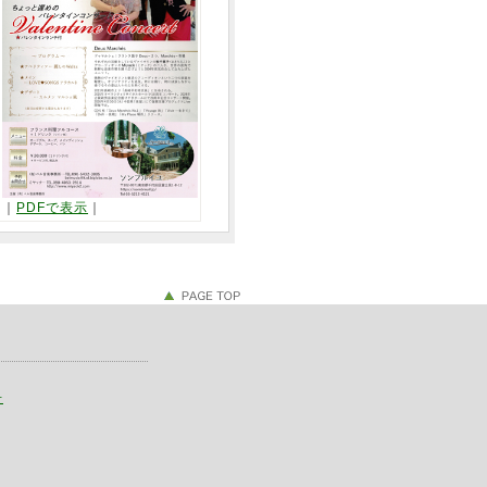
｜
PDFで表示
｜
せ