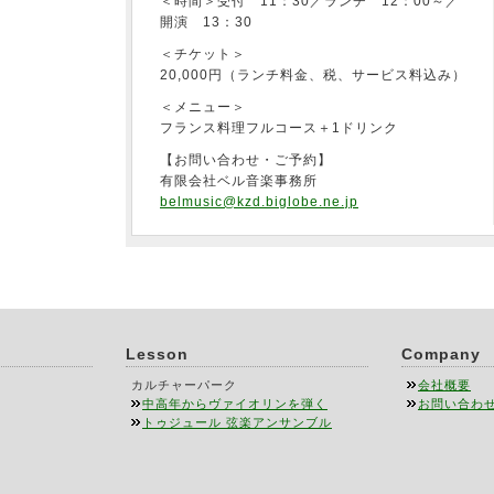
＜時間＞受付 11：30／ランチ 12：00～／
開演 13：30
＜チケット＞
20,000円（ランチ料金、税、サービス料込み）
＜メニュー＞
フランス料理フルコース＋1ドリンク
【お問い合わせ・ご予約】
有限会社ベル音楽事務所
belmusic@kzd.biglobe.ne.jp
Lesson
Company
カルチャーパーク
会社概要
中高年からヴァイオリンを弾く
お問い合わ
トゥジュール 弦楽アンサンブル