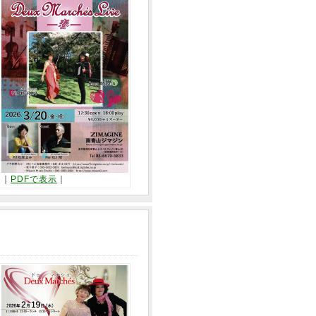
｜
PDFで表示
｜