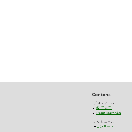
Contens
プロフィール
牧 千恵子
Deux Marchès
スケジュール
コンサート