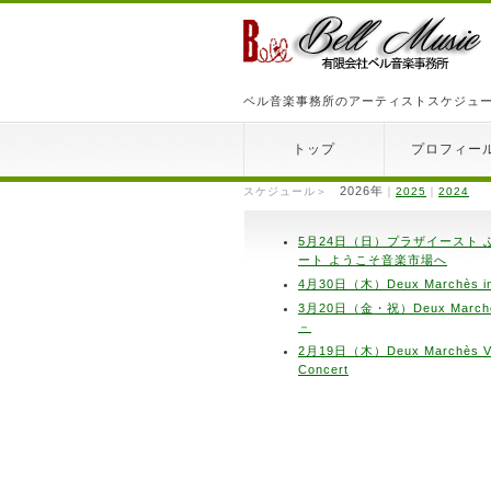
ベル音楽事務所のアーティストスケジュ
トップ
プロフィー
2026年
スケジュール＞
｜
2025
｜
2024
5月24日（日）プラザイースト 
ート ようこそ音楽市場へ
4月30日（木）Deux Marchès i
3月20日（金・祝）Deux March
－
2月19日（木）Deux Marchès Va
Concert