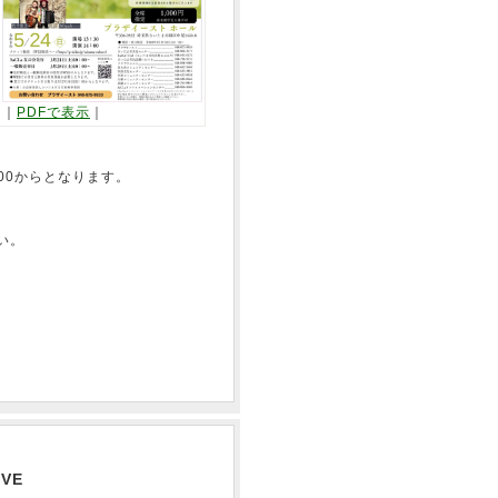
｜
PDFで表示
｜
00からとなります。
い。
VE