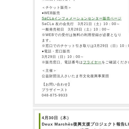
＜チケット販売＞
●WEB販売
SaCLaインフォメーションセンター販売ページ
SaCLa 友の会先行 3月21日（土）10：00～
一般発売初日 3月28日（土）10：00～
※WEBでの受付は無料の利用登録が必要となり
ます。
※窓口でのチケット引き取りは3月29日（日）10：
●電話・窓口販売
3月29日（日）10：00～
※販売窓口、電話番号は
フライヤー
をご確認くださ
＜主催＞
公益財団法人さいたま市文化復興事業団
【お問い合わせ】
プラザイースト
048-875-9933
4月30日（木）
Deux Marchès復興支援プロジェクト報告LI