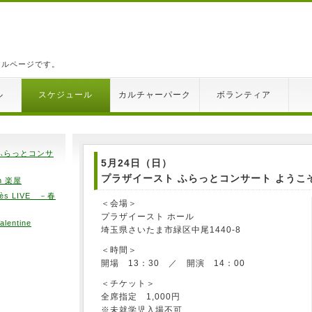
ールページです。
ル
スケジュール
カルチャーパーク
ボランティア
ふらっとコンサ
5月24日（日）
プラザイースト ふらっとコンサート ようこ
n 楽屋
ès LIVE －春
＜会場＞
プラザイースト ホール
lentine
埼玉県さいたま市緑区中尾1440-8
＜時間＞
開場 13：30 ／ 開演 14：00
＜チケット＞
全席指定 1,000円
※未就学児入場不可