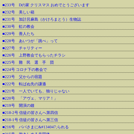
■233号 Dの家 クリスマス おめでとうございます
■232号 美しい箱
■231号 加計呂麻島（かけろまとう）生物誌
■230号 虹の教会
■229号 善人たち
■228号 あいつが「跳べ」って
■227号 チャリティー
■226号 上野教会でもらったチラシ
■225号 難 民 選 手 団
■224号 コロナ下の教会で
■223号 父からの宿題
■222号 転ばぬ先の謙遜
■221号 一人でいても、独りじゃない
■220号 「アヴェ、マリア！」
■219号 開演の鐘
■218-2号 信徒の皆さんへ第四信
■218-1号 信徒の皆さんへ第三信
■216号 パパさまに&#134047;られる