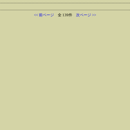
<< 前ページ
全 139件
次ページ >>