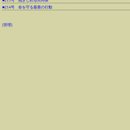
■215号 抱きしめる共同体
■214号 命を守る最善の行動
[管理]