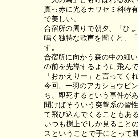
真っ赤に光るカワセミ科特
で美しい。
合宿所の周りで朝夕、「ひ
鳴く独特な歌声を聞くと、
す。
合宿所に向かう森の中の細い
の前を先導するように飛ん
「おかえりー」と言ってく
今回、一羽のアカショウビ
ち、即死するという事件が
聞けばそういう突撃系の習
て飛び込んでくることもあ
いつも樹上でしか見ること
スということで手にとって