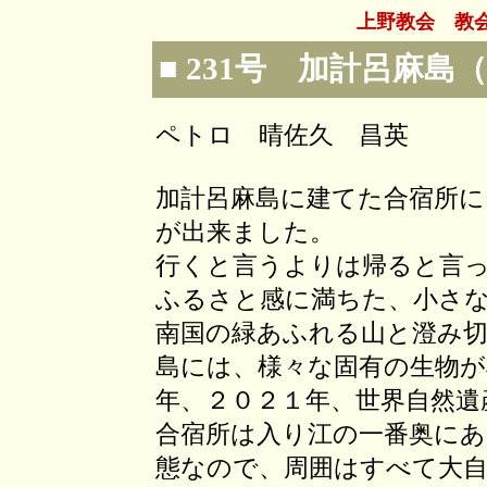
上野教会 教
■ 231号 加計呂麻
ペトロ 晴佐久 昌英
加計呂麻島に建てた合宿所に
が出来ました。
行くと言うよりは帰ると言
ふるさと感に満ちた、小さ
南国の緑あふれる山と澄み
島には、様々な固有の生物
年、２０２１年、世界自然遺
合宿所は入り江の一番奥に
態なので、周囲はすべて大