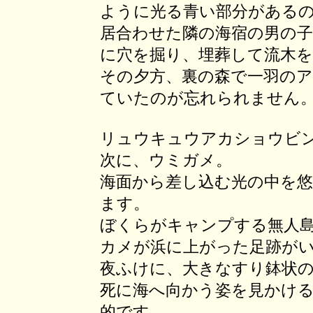
ように光る青い部分がある
居合わせた隣の海宿の男の
に穴を掘り、埋葬して流木
その夕方、裏の森で一羽の
ていたのが忘れられません
リュウキュウアカショウビ
次に、ウミガメ。
海面から差し込む光の中を
ます。
ぼくらがキャンプする無人
カメが浜に上がった足跡が
夜ふけに、大きなすり鉢状
死に海へ向かう姿を見かけ
的です。