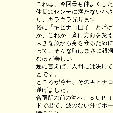
これは、今回最も仲よくし
体長10センチに満たない小
り、キラキラ光ります。
俗に「キビナゴ団子」と呼
が、これが一斉に方向を変
大きな魚から身を守るため
って、そんな時はまさに銀
むほど美しい。
逆に言えば、人間には決し
とです。
ところが今年、そのキビナ
遂げました。
合宿所の前の海へ、ＳＵＰ
ドで出て、波のない沖でボ