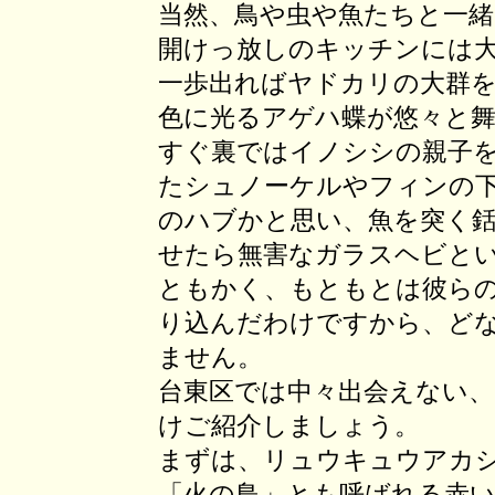
当然、鳥や虫や魚たちと一
開けっ放しのキッチンには
一歩出ればヤドカリの大群
色に光るアゲハ蝶が悠々と
すぐ裏ではイノシシの親子
たシュノーケルやフィンの
のハブかと思い、魚を突く
せたら無害なガラスヘビと
ともかく、もともとは彼ら
り込んだわけですから、ど
ません。
台東区では中々出会えない
けご紹介しましょう。
まずは、リュウキュウアカ
「火の鳥」とも呼ばれる赤