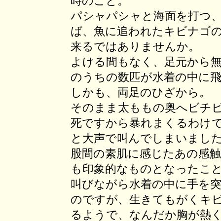
時のこと。
パシャパシャと海面を打つ
ば、魚に追われたキビナゴ
来るではありませんか。
よける間もなく、足元から
のうちの数匹が水着の中に
しかも、両足のひざから。
そのまま太ももの奥へビチ
死ですから暴れまくるわけ
と大声で叫んでしまいまし
股間の素肌に感じたあの感触
も印象的なものとなったこ
叫びながら水着の中に手を
のですが、生きてもがくキ
るようで、なんだか胸が熱