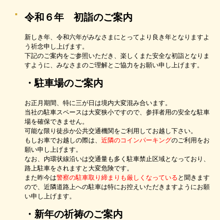
令和６年 初詣のご案内
新しき年、令和六年がみなさまにとってより良き年となりますよ
う祈念申し上げます。
下記のご案内をご参照いただき、楽しくまた安全な初詣となりま
すように、みなさまのご理解とご協力をお願い申し上げます。
・駐車場のご案内
お正月期間、特に三が日は境内大変混み合います。
当社の駐車スペースは大変狭小ですので、参拝者用の安全な駐車
場を確保できません。
可能な限り徒歩か公共交通機関をご利用してお越し下さい。
もしお車でお越しの際は、
近隣のコインパーキング
のご利用をお
願い申し上げます。
なお、内環状線沿いは交通量も多く駐車禁止区域となっており、
路上駐車をされますと大変危険です。
また昨今は
警察の駐車取り締まりも厳しくなっている
と聞きます
ので、近隣道路上への駐車は特にお控えいただきますようにお願
い申し上げます。
・新年の祈祷のご案内