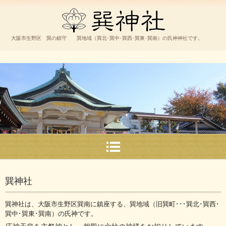
巽神社
大阪市生野区 巽の鎮守 巽地域（巽北･巽中･巽西･巽東･巽南）の氏神神社です。
巽神社
巽神社は、大阪市生野区巽南に鎮座する、巽地域（旧巽町･･･巽北･巽西･
巽中･巽東･巽南）の氏神です。