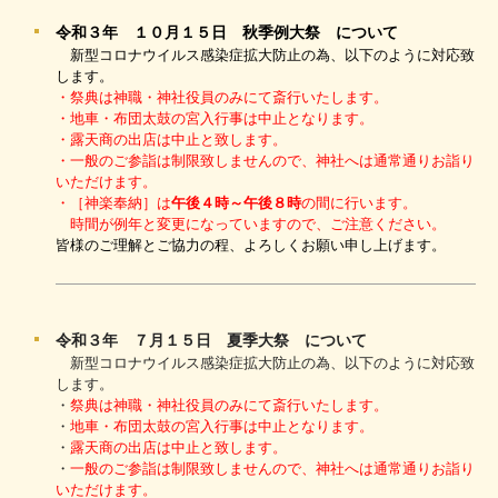
令和３年 １０月１５日 秋季例大祭 について
新型コロナウイルス感染症拡大防止の為、以下のように対応致
します。
・祭典は神職・神社役員のみにて斎行いたします。
・地車・布団太鼓の宮入行事は中止となります。
・露天商の出店は中止と致します。
・一般のご参詣は制限致しませんので、神社へは通常通りお詣り
いただけます。
・［神楽奉納］は
午後４時～午後８時
の間に行います。
時間が例年と変更になっていますので、ご注意ください。
皆様のご理解とご協力の程、よろしくお願い申し上げます。
令和３年 ７月１５日 夏季大祭 について
新型コロナウイルス感染症拡大防止の為、以下のように対応致
します。
・
祭典は神職・神社役員のみにて斎行いたします。
・
地車・布団太鼓の宮入行事は中止となります。
・
露天商の出店は中止と致します。
・
一般のご参詣は制限致しませんので、神社へは通常通りお詣り
いただけます。