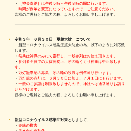
・
［神楽奉納］は午後５時～午後８時の間に行います。
時間が例年と変更になっていますので、ご注意ください。
皆様のご理解とご協力の程、よろしくお願い申し上げます。
令和３年 ６月３０日 夏越大祓 について
新型コロナウイルス感染症拡大防止の為、以下のように対応致
します。
・
祭典は神職のみにて斎行し、一般参列はお控え頂きます。
・
参列者全員での大祓詞奏上、茅の輪くぐり神事は中止致しま
す。
・
万灯籠奉納の募集、茅の輪の設置は例年通り行います。
・
万灯籠の点灯は、６月３０日に加え、７月１日にも行います。
・
一般のご参詣は制限致しませんので、神社へは通常通りお詣り
いただけます。
皆様のご理解とご協力の程、よろしくお願い申し上げます。
新型コロナウイルス感染症対策
としまして、
・
鈴緒の撤去
・
手水舎の自動化