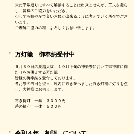
未だ平常通りにすべて解禁することは出来ませんが、工夫を凝ら
し、皆様のご協力をいただき、
少しでも賑やかで良いお祭が出来るように考えていく所存でござ
います。
ご理解ご協力の程、よろしくお願い致します。
万灯籠 御奉納受付中
６月３０日の夏越大祓、１０月下旬の神楽祭において御神前に御
灯りをお供えする万灯籠
皆様の御奉納を受付しております。
各お祭の当日と翌日、境内に置き並べました置き灯籠に灯りを点
し、大神様にお供えします。
置き提灯 一基 ３０００円
茅の輪守 一体 ５００円
令和４年 初詣 について