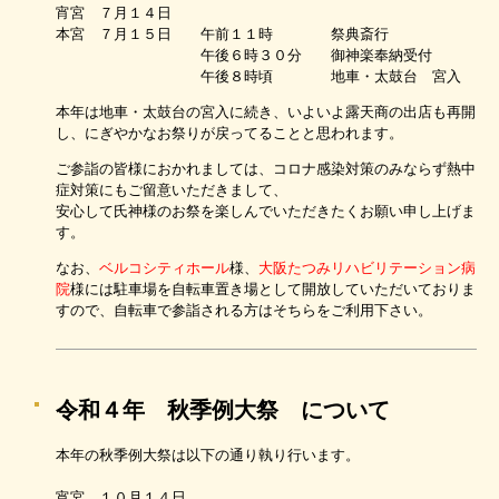
宵宮 ７月１４日
本宮 ７月１５日 午前１１時 祭典斎行
午後６時３０分 御神楽奉納受付
午後８時頃 地車・太鼓台 宮入
本年は地車・太鼓台の宮入に続き、いよいよ露天商の出店も再開
し、にぎやかなお祭りが戻ってることと思われます。
ご参詣の皆様におかれましては、コロナ感染対策のみならず熱中
症対策にもご留意いただきまして、
安心して氏神様のお祭を楽しんでいただきたくお願い申し上げま
す。
なお、
ベルコシティホール
様、
大阪たつみリハビリテーション病
院
様には駐車場を自転車置き場として開放していただいておりま
すので、自転車で参詣される方はそちらをご利用下さい。
令和４年 秋季例大祭 について
本年の秋季例大祭は以下の通り執り行います。
宵宮 １０月１４日