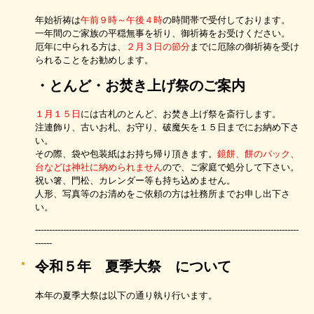
年始祈祷は
午前９時～午後４時
の時間帯で受付しております。
一年間のご家族の平穏無事を祈り、御祈祷をお受けください。
厄年に中られる方は、
２月３日の節分
までに厄除の御祈祷を受け
られることをお勧めします。
・とんど・お焚き上げ祭のご案内
１月１５日
には古札のとんど、お焚き上げ祭を斎行します。
注連飾り、古いお札、お守り、破魔矢を１５日までにお納め下さ
い。
その際、袋や包装紙はお持ち帰り頂きます。
鏡餅、餅のパック、
台などは神社に納められません
ので、ご家庭で処分して下さい。
祝い箸、門松、カレンダー等も持ち込めません。
人形、写真等のお清めをご依頼の方は社務所までお申し出下さ
い。
----------------------------------------------------------------------------------------------
------
令和５年 夏季大祭 について
本年の夏季大祭は以下の通り執り行います。