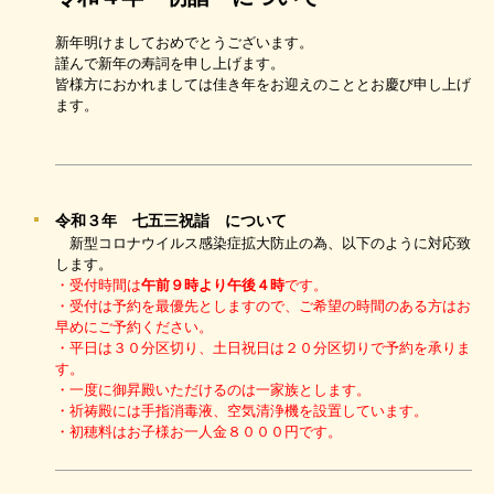
新年明けましておめでとうございます。
謹んで新年の寿詞を申し上げます。
皆様方におかれましては佳き年をお迎えのこととお慶び申し上げ
ます。
令和３年 七五三祝詣 について
新型コロナウイルス感染症拡大防止の為、以下のように対応致
します。
・受付時間は
午前９時より午後４時
です。
・受付は予約を最優先としますので、ご希望の時間のある方はお
早めにご予約ください。
・平日は３０分区切り、土日祝日は２０分区切りで予約を承りま
す。
・一度に御昇殿いただけるのは一家族とします。
・祈祷殿には手指消毒液、空気清浄機を設置しています。
・初穂料はお子様お一人金８０００円です。