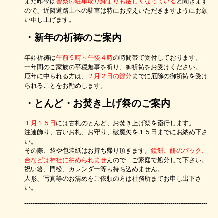
また昨今は
警察の駐車取り締まりも厳しくなっている
と聞きます
ので、近隣道路上への駐車は特にお控えいただきますようにお願
い申し上げます。
・新年の祈祷のご案内
年始祈祷は
午前９時～午後４時
の時間帯で受付しております。
一年間のご家族の平穏無事を祈り、御祈祷をお受けください。
厄年に中られる方は、
２月２日の節分
までに厄除の御祈祷を受け
られることをお勧めします。
・とんど・お焚き上げ祭のご案内
１月１５日
には古札のとんど、お焚き上げ祭を斎行します。
注連飾り、古いお札、お守り、破魔矢を１５日までにお納め下さ
い。
その際、袋や包装紙はお持ち帰り頂きます。
鏡餅、餅のパック、
台などは神社に納められませ
んので、ご家庭で処分して下さい。
祝い箸、門松、カレンダー等も持ち込めません。
人形、写真等のお清めをご依頼の方は社務所までお申し出下さ
い。
----------------------------------------------------------------------------------------------
------