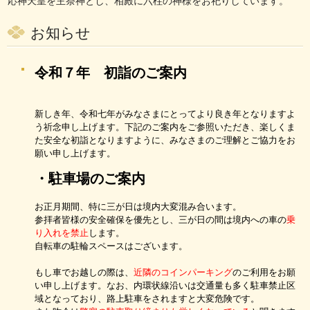
応神天皇を主祭神とし、相殿に六柱の神様をお祀りしています。
お知らせ
令和７年 初詣のご案内
新しき年、令和七年がみなさまにとってより良き年となりますよ
う祈念申し上げます。下記のご案内をご参照いただき、楽しくま
た安全な初詣となりますように、みなさまのご理解とご協力をお
願い申し上げます。
・駐車場のご案内
お正月期間、特に三が日は境内大変混み合います。
参拝者皆様の安全確保を優先とし、三が日の間は境内への車の
乗
り入れを禁止
します。
自転車の駐輪スペースはございます。
もし車でお越しの際は、
近隣のコインパーキング
のご利用をお願
い申し上げます。なお、内環状線沿いは交通量も多く駐車禁止区
域となっており、路上駐車をされますと大変危険です。