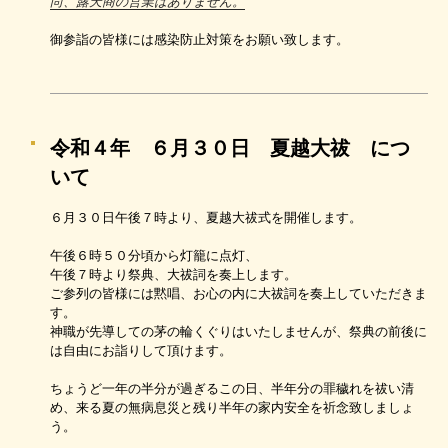
尚、露天商の営業はありません。
御参詣の皆様には感染防止対策をお願い致します。
令和４年 ６月３０日 夏越大祓 につ
いて
６月３０日午後７時より、夏越大祓式を開催します。
午後６時５０分頃から灯籠に点灯、
午後７時より祭典、大祓詞を奏上します。
ご参列の皆様には黙唱、お心の内に大祓詞を奏上していただきま
す。
神職が先導しての茅の輪くぐりはいたしませんが、祭典の前後に
は自由にお詣りして頂けます。
ちょうど一年の半分が過ぎるこの日、半年分の罪穢れを祓い清
め、来る夏の無病息災と残り半年の家内安全を祈念致しましょ
う。