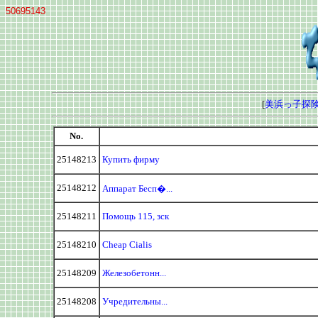
50695143
[
美浜っ子探険
No.
25148213
Купить фирму
25148212
Аппарат Бесп�...
25148211
Помощь 115, зск
25148210
Cheap Cialis
25148209
Железобетонн...
25148208
Учредительны...