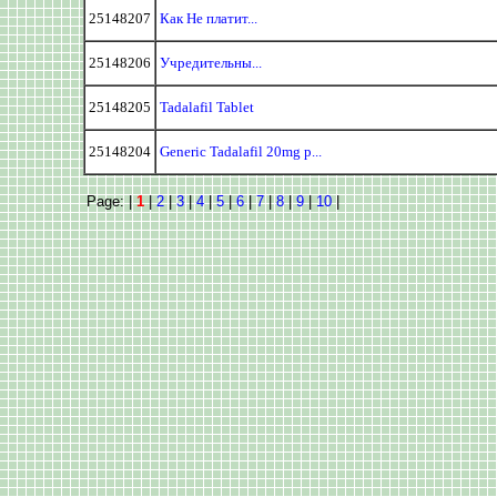
25148207
Как Не платит...
25148206
Учредительны...
25148205
Tadalafil Tablet
25148204
Generic Tadalafil 20mg p...
Page: |
1
|
2
|
3
|
4
|
5
|
6
|
7
|
8
|
9
|
10
|