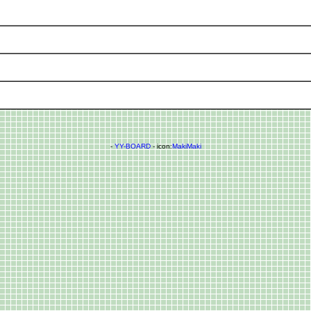
-
YY-BOARD
- icon:
MakiMaki