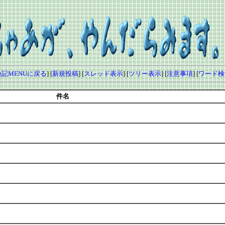
記MENUに戻る
] [
新規投稿
] [
スレッド表示
] [
ツリー表示
] [
注意事項
] [
ワード検
件名