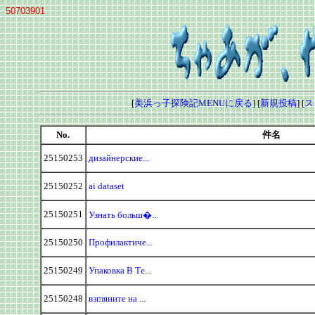
50703901
[
美浜っ子探険記MENUに戻る
] [
新規投稿
] [
ス
No.
件名
25150253
дизайнерские...
25150252
ai dataset
25150251
Узнать больш�...
25150250
Профилактиче...
25150249
Упаковка В Те...
25150248
взгляните на ...