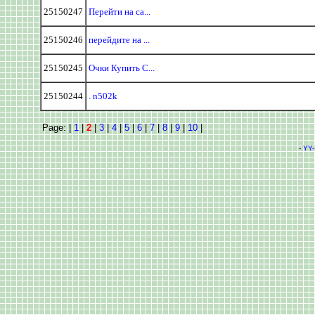
25150247
Перейти на са...
25150246
перейдите на ...
25150245
Очки Купить С...
25150244
. n502k
Page: |
1
|
2
|
3
|
4
|
5
|
6
|
7
|
8
|
9
|
10
|
-
YY