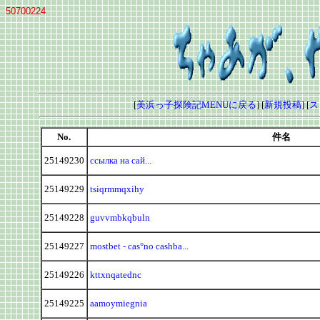
50700224
[
美浜っ子探険記MENUに戻る
] [
新規投稿
] [
ス
No.
件名
25149230
ссылка на сай...
25149229
tsiqrmmqxihy
25149228
guvvmbkqbuln
25149227
mostbet - cas°no cashba...
25149226
kttxnqatednc
25149225
aamoymiegnia