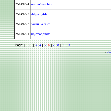
25149224
подробнее bite ...
25149223
ihhjzenytihb
25149222
зайти на сайт...
25149221
uojrmoqbndfd
Page: |
1
|
2
|
3
|
4
|
5
|
6
|
7
|
8
|
9
|
10
|
-
YY