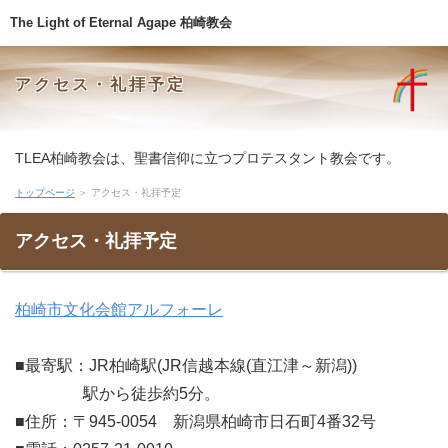
The Light of Eternal Agape 柏崎教会
アクセス・礼拝予定
TLEA柏崎教会は、聖書信仰に立つプロテスタント教会です。
トップページ
＞ アクセス・礼拝予定
アクセス・礼拝予定
柏崎市文化会館アルフォーレ
■最寄駅：JR柏崎駅(JR信越本線(直江津～新潟))
駅から徒歩約5分。
■住所：〒945-0054 新潟県柏崎市日石町4番32号