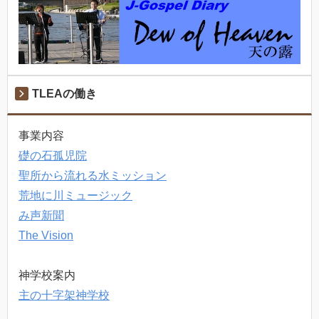
TLEAの働き
事業内容
礎の石孤児院
聖所から流れる水ミッション
荒地に川ミュージック
み声新聞
The Vision
神学校案内
主の十字架神学校