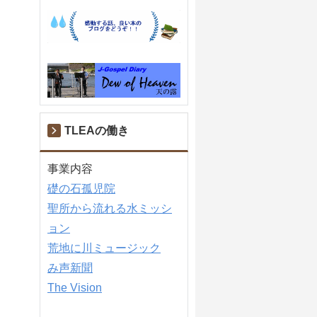
TLEAの働き
事業内容
礎の石孤児院
聖所から流れる水ミッシ
ョン
荒地に川ミュージック
み声新聞
The Vision