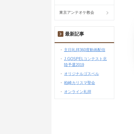
東京アンテオケ教会
最新記事
主日礼拝360度動画配信
J.GOSPELコンテスト北
陸予選2019
オリジナルゴスペル
柏崎カリスマ聖会
オンライン礼拝