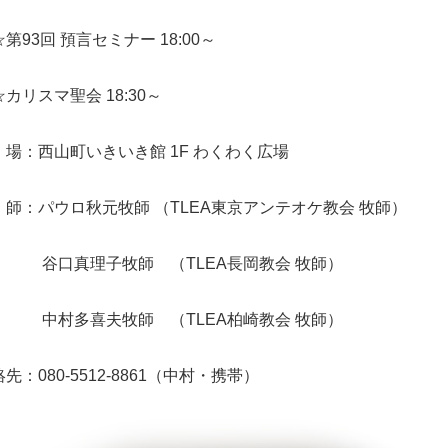
93回 預言セミナー 18:00～
カリスマ聖会 18:30～
 場：西山町いきいき館 1F わくわく広場
 師：パウロ秋元牧師 （TLEA東京アンテオケ教会 牧師）
口真理子牧師 （TLEA長岡教会 牧師）
村多喜夫牧師 （TLEA柏崎教会 牧師）
先：080-5512-8861（中村・携帯）