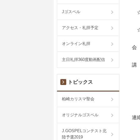
Jゴスペル
☆第
アクセス・礼拝予定
☆
オンライン礼拝
会
主日礼拝360度動画配信
講
トピックス
谷
柏崎カリスマ聖会
中
オリジナルゴスペル
連絡
J.GOSPELコンテスト北
陸予選2019