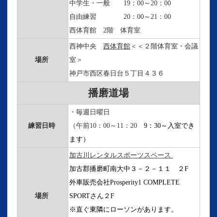
中学生・一般 19：00～20：00
自由練習 20：00～21：00
西体育館 2階 体育室
西神中央
西体育館
＜
＜２階体育室・会議
場所
室＞
神戸市西区春日台５丁目４３６
播磨道場
・毎週日曜日
練習日時
（午前10：00～11：20
9：30～入室でき
ます）
加古川レンタルスポーツスペース
加古郡播磨町南大中３－２－１１ ２F
外車販売会社Prosperity1 COMPLETE
場所
SPORTさん２F
※直ぐ東隣にローソンがあります。