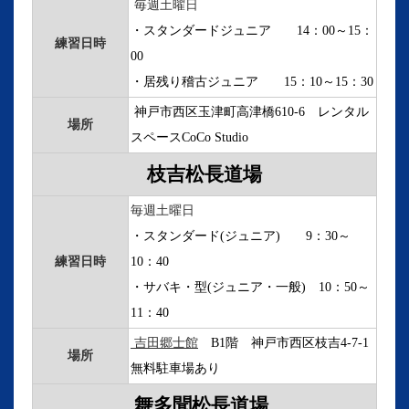
毎週土曜日
・スタンダードジュニア 14：00～15：
練習日時
00
・居残り稽古ジュニア
15：10～15：30
神戸市西区玉津町高津橋610-6 レンタル
場所
スペースCoCo Studio
枝吉松長道場
毎週土曜日
・スタンダード(ジュニア) 9：30～
練習日時
10：40
・サバキ・型(ジュニア・一般)
10：50～
11：40
吉田郷士館
B1階 神戸市西区枝吉4-7-1
場所
無料駐車場あり
舞多聞松長道場