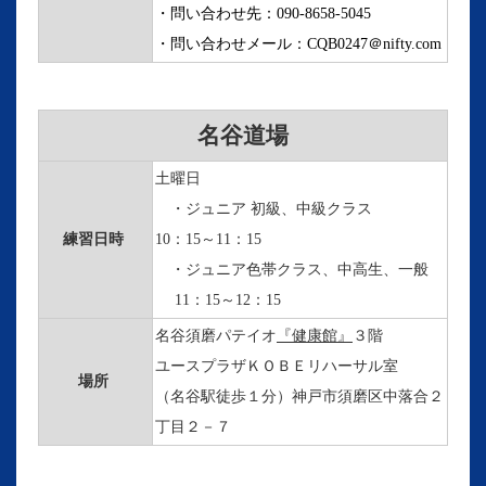
・問い合わせ先：090-8658-5045
・問い合わせメール：CQB0247＠nifty.com
名谷道場
土曜日
・ジュニア 初級、中級クラス
練習日時
10：15～11：15
・ジュニア
色帯クラス、中高生、一般
11：15～12：15
名谷須磨パテイオ
『健康館』
３階
ユースプラザＫＯＢＥリハーサル室
場所
（名谷駅徒歩１分）神戸市須磨区中落合２
丁目２－７