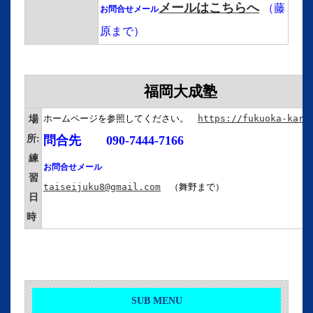
メールはこちらへ
（藤
お問合せメール
原まで）
福岡大成塾
ホームページを参照してください。　
https://fukuoka-kara
場
所:
問合先
090-
7444-7166
練
お問合せメール
習
taiseijuku8@gmail.com
　（舞野まで）
日
時
:
SUB MENU