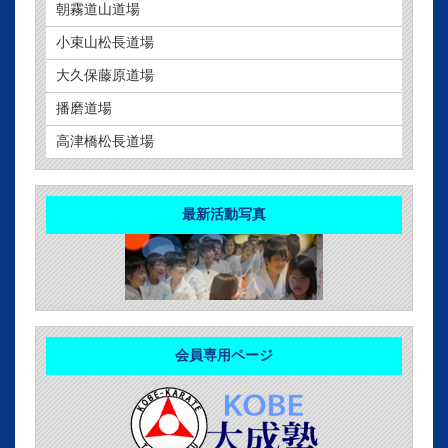
朝霧道山道場
小束山松長道場
大久保藤原道場
播磨道場
高津橋松長道場
最新活動写真
会員専用ページ