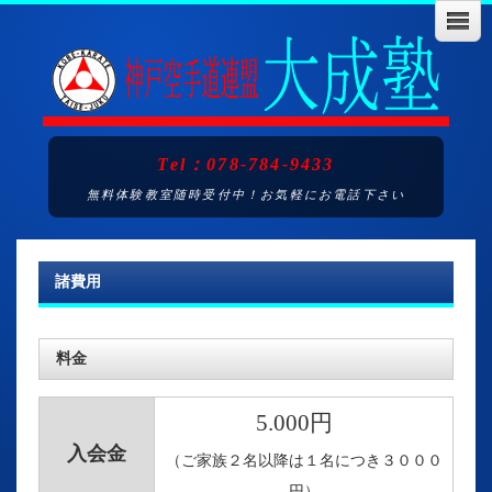
Tel：078-784-9433
無料体験教室随時受付中！お気軽にお電話下さい
諸費用
料金
5.000円
入会金
（ご家族２名以降は１名につき３０００
円）