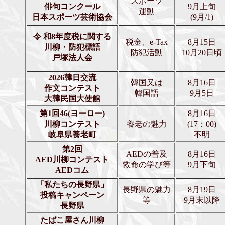
スポーツ
俳句コンクール
9月上旬
運動
日本スポーツ芸術協会
(9月/1)
令 和8年度税に関する
税金、e-Tax
8月15日
川柳・防犯標語
防犯活動
10月20日頃
戸塚法人会
2026韓日交流
韓国又は
8月16日
作文コンテスト
韓国語
9月5日
大韓民国
大使館
第1回46(ヨーロー)
8月16日
川柳コンテスト
養老の魅力
(17：00)
岐阜県養老町
不明
第2回
AEDの普及
8月16日
AED川柳コンテスト
救命の学び等
9月下旬
AEDコム
「私たちの長野県」
長野県の魅力
8月19日
投稿キャンペーン
等
9月末以降
長野県
たばこ屋さん川柳