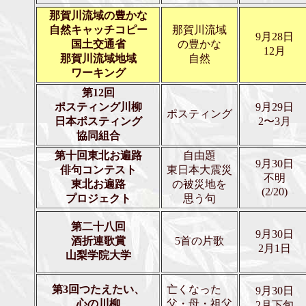
那賀川流域の豊かな
自然キャッチコピー
那賀川流域
9月28日
国土交通省
の豊かな
12月
那賀川流域地域
自然
ワーキング
第12回
ポスティング川柳
9月29日
ポスティング
日本ポスティング
2〜3月
協同組合
第十回東北お遍路
自由題
9月30日
俳句コンテスト
東日本大震災
不明
東北お遍路
の被災地を
(2/20)
プロジェクト
思う句
第二十八回
9月30日
酒折連歌賞
5首の片歌
2月1日
山梨学院大学
第3回つたえたい、
亡くなった
9月30日
心の川柳
父・母・祖父
2月下旬