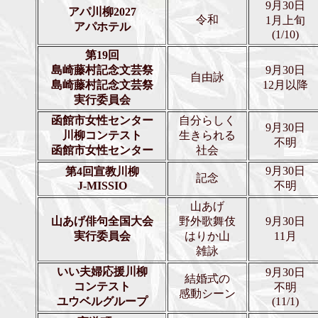
9月30日
アパ川柳2027
令和
1月上旬
アパホテル
(1/10)
第19回
島崎藤村記念文芸祭
9月30日
自由詠
島崎藤村記念文芸祭
12月以降
実行委員会
函館市女性センター
自分らしく
9月30日
川柳コンテスト
生きられる
不明
函館市女性センター
社会
9月30日
第4回宣教川柳
記念
J-MISSIO
不明
山あげ
山あげ俳句全国大会
野外歌舞伎
9月30日
実行委員会
はりか山
11月
雑詠
いい夫婦応援川柳
9月30日
結婚式の
コンテスト
不明
感動シーン
ユウベルグループ
(11/1)