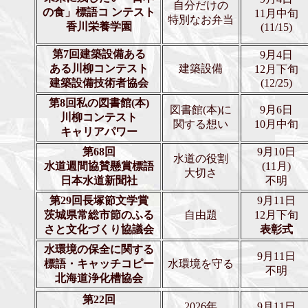
自分だけの
の食」標語
コ ンテスト
11月中旬
特別なお弁当
香川栄養学園
(11/15)
第7回建築設備ある
9月4日
ある川柳コンテスト
建築設備
12月下旬
建築設備技術者協会
(12/25)
第8回私の図書館(本)
図書館(本)に
9月6日
川柳コンテスト
関する想い
10月中旬
キャリアパワー
第68回
9月10日
水道の役割
水道週間協賛懸賞標語
(11月)
大切さ
日本水道新聞社
不明
第29回長塚節文学賞
9月11日
茨城県常総市節のふる
自由題
12月下旬
さと文化づくり協議会
表彰式
水環境の保全に関する
9月11日
標語・キャッチコピー
水環境を守る
不明
北海道浄化槽協会
第22回
2026年
9月11日