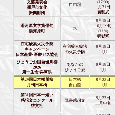
文芸発表会
(17:00)
自由題
1月31日
瀬戸市文化
表彰式
振興財団
9月18日
湯河原文学賞俳句
10月下旬
水
湯河原町
(11/4)
表彰式
在宅酸素火災予防
在宅酸素療法
9月18日
キャンペーン
の火災予防
11月
日本産業•医療ガス協会
ひょうごお国自慢川柳
あなたの
9月18日
2026
ひょうご愛
1月
第一生命/兵庫県
第29回日本橋川柳
日本橋
9月22日
月刊日本橋
自由題
11月
第31回日本一短い
9月23日
感想文コンクール
読書感想文
11月中旬
啓文社