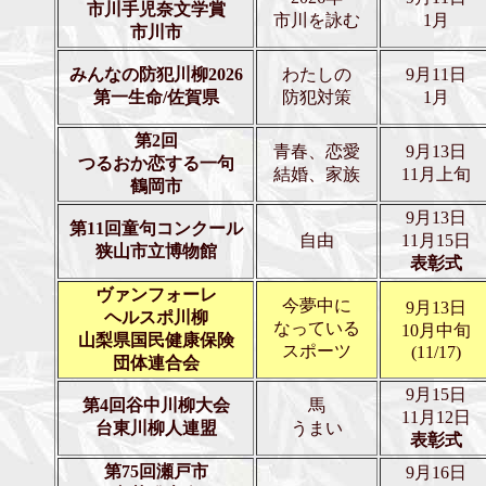
市川手児奈文学賞
市川を詠む
1月
市川市
みんなの防犯川柳2026
わたしの
9月11日
第一生命/佐賀県
防犯対策
1月
第2回
青春、恋愛
9月13日
つるおか恋する一句
結婚、家族
11月上旬
鶴岡市
9月13日
第11回童句コンクール
自由
11月15日
狭山市立博物館
表彰式
ヴァンフォーレ
今夢中に
9月13日
ヘルスポ川柳
なっている
10月中旬
山梨県国民健康保険
スポーツ
(11/17)
団体連合会
9月15日
第4回谷中川柳大会
馬
11月12日
台東川柳人連盟
うまい
表彰式
第75回瀬戸市
9月16日