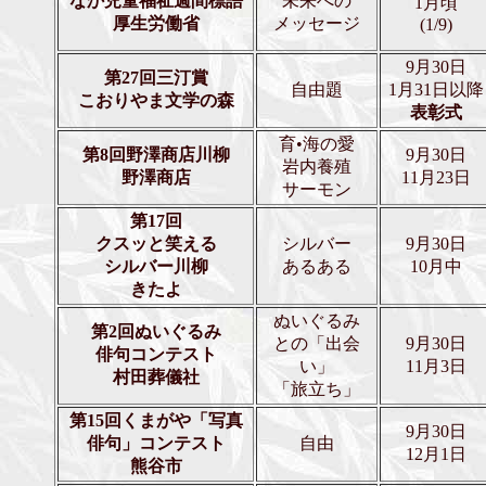
なか児童福祉週間標語
未来への
1月頃
厚生労働省
メッセージ
(1/9)
9月30日
第27回三汀賞
自由題
1月31日以降
こおりやま文学の森
表彰式
育•海の愛
第8回野澤商店川柳
9月30日
岩内養殖
野澤商店
11月23日
サーモン
第17回
クスッと笑える
シルバー
9月30日
シルバー川柳
あるある
10月中
きたよ
ぬいぐるみ
第2回ぬいぐるみ
との「出会
9月30日
俳句コンテスト
い」
11月3日
村田葬儀社
「旅立ち」
第15回くまがや「写真
9月30日
俳句」コンテスト
自由
12月1日
熊谷市