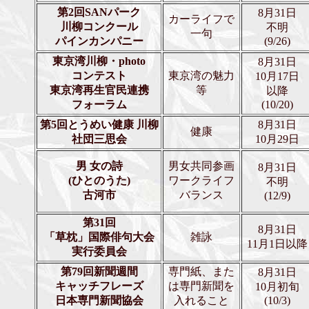
第2回SANパーク
8月31日
カーライフで
川柳コンクール
不明
一句
パインカンパニー
(9/26)
東京湾川柳・photo
8月31日
コンテスト
東京湾の魅力
10月17日
東京湾再生官民連携
等
以降
フォーラム
(10/20)
第5回とうめい健康 川柳
8月31日
健康
社団三思会
10月29日
男 女の詩
男女共同参画
8月31日
(ひとのうた)
ワークライフ
不明
古河市
バランス
(12/9)
第31回
8月31日
「
草枕」
国際俳句大会
雑詠
11月1日以降
実行委員会
第79回新聞週間
専門紙、また
8月31日
キャッチフレーズ
は専門新聞を
10月初旬
日本専門新聞協会
入れること
(10/3)