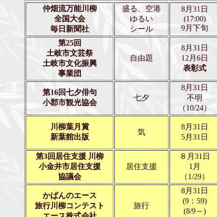
仲畑流万能川柳
盛る、空港
8月31日
全国大会
ゆるい
(17:00)
9月下旬
毎日新聞社
シール
第25回
8月31日
土岐市文芸祭
自由題
12月6日
土岐市文化振興
表彰式
事業団
8月31日
第16回七夕俳句
七夕
不明
小郡市観光協会
（10/24）
川柳葉月賞
8月31日
気
新葉館出版
5月31日
第3回居住支援 川柳
８月31日
小金井市居住支援
居住支援
1月
協議会
（1/29）
8月31日
かばんのエース
(9：59)
旅行川柳
コンテスト
旅行
(8/9～)
エース株式会社