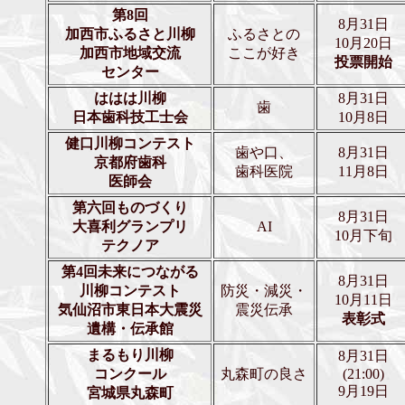
第8回
8月31日
加西市ふるさと川柳
ふるさとの
10月20日
加西市地域交流
ここが好き
投票開始
センター
ははは川柳
8月31日
歯
日本歯科技工士会
10月8日
健口川柳コンテスト
歯や口、
8月31日
京都府歯科
歯科医院
11月8日
医師会
第六回ものづくり
8月31日
大喜利グランプリ
AI
10月下旬
テクノア
第4回未来につながる
8月31日
川柳コンテスト
防災・減災・
10月11日
気仙沼市東日本大震災
震災伝承
表彰式
遺構・伝承館
まるもり川柳
8月31日
コンクール
丸森町の良さ
(21:00)
9月19日
宮城県丸森町