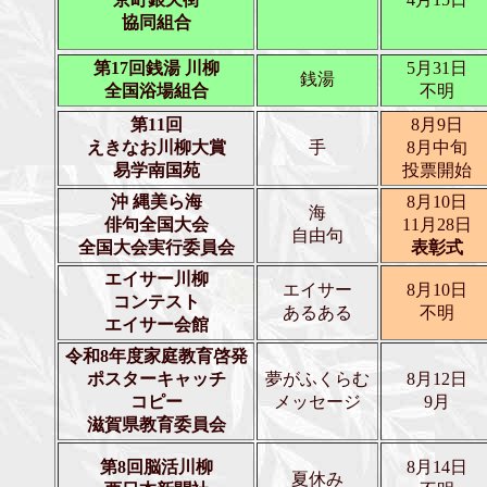
協同組合
第17回銭湯 川柳
5月31日
銭湯
全国浴場組合
不明
第11回
8月9日
えきなお川柳大賞
手
8月中旬
易学南国苑
投票開始
沖 縄美ら海
8月10日
海
俳句全国大会
11月28日
自由句
全国大会実行委員会
表彰式
エイサー川柳
エイサー
8月10日
コンテスト
あるある
不明
エイサー会館
令和8年度家庭教育啓発
ポスターキャッチ
夢がふくらむ
8月12日
コピー
メッセージ
9月
滋賀県教育委員会
第8回脳活川柳
8月14日
夏休み