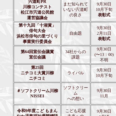
宍道町PR
まだ知られて
9月30日
川柳
コンテスト
いない宍道町
10月下旬
松江市宍道公民館
の良さ
表彰式
運営協議会
第十九回「十湖賞」
9月30日
俳句大会
自由題
2月11日
浜松市俳句の里づくり
表彰式
事業実行委員会
9月30日
第64回宣伝会議賞
34社からの
(〜13：00)
宣伝会議
課題
不明
第25回
9月30日
ニチコミ大賞川柳
ライバル
10月下旬
ニチコミ
ソフトクリー
9月30日
＃ソフトクリーム川柳
ム
NISSEI
11月
への想い
令和9年度こど もまん
こども応援
9月30日