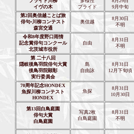
プライド川柳
多様性
8月29日
イヴの木
プライド
9月中旬
第2回奥信越ことば旅
8月30日
俳句•川柳コンテスト
奥信越
不明
森宮交通
令和8年度野口雨情
8月31日
記念賞俳句コンクール
自由
不明
北茨城市役所
第 二十八回
隠岐後鳥羽院俳句大賞
島
8月31日
後鳥羽院顕彰
自由詠
12月下旬頃
実行委員会
70周年記念HONDEX
8月31日
魚探
魚探川柳コンテスト
10月30日
HONDEX
第13回白鳥庭園
写真2枚
8月31日
俳句大賞
白鳥庭園
不明
白鳥庭園