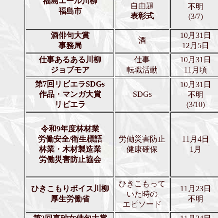
福島エール川柳
自由題
不明
福島市
表彰式
(3/7)
酒俳句大賞
10月31日
酒
事務局
12月5日
仕事あるある川柳
仕事
10月31日
ジョブモア
転職活動
11月頃
第7回リビエラSDGs
10月31日
作品・マンガ大賞
SDGs
不明
リビエラ
(3/10)
令和9年度林材業
労働安全/衛生標語
労働災害防止
11月4日
林業・木材製造業
健康確保
1月
労働災害防止協会
ひきこもって
ひきこもりボイス川柳
11月23日
いた時の
厚生労働省
不明
エピソード