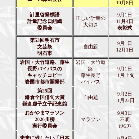
10月8日
計量啓発標語
9月1日
正しい計量の
計量記念日組織
11月4日
大切さ
委員会
表彰
式
第53回明石市
9月1日
文芸祭
自由題
12月1日
明石市
岩国・大竹道路、藤生
岩国・大竹道
長野バイパスの
路
9月1日
キャッチコピー
藤生長野
11月上旬
岩国市都市開発部
バイパス
第25回
9月2日
鎌倉全国俳句大賞
自由題
11月22日
鎌倉虚子立子記念館
おかやまマラソン
9月3日
2026川柳
マラソン
不明
実行委員会
(9/29)
未来に残したい「日本
9月4日