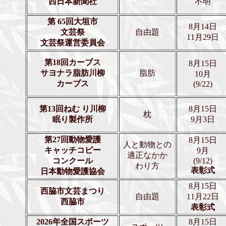
西日本新聞社
不明
第 65回大垣市
8月14日
文芸祭
自由題
11月29日
文芸祭運営委員会
第18回カーブス
8月15日
サヨナラ脂肪川柳
脂肪
10月
カーブス
(9/22)
第13回ねむ り川柳
8月15日
枕
眠り製作所
9月3日
第27回動物愛護
8月15日
人と動物との
キャッチコピー
9月
適正なかか
コンクール
(9/12)
わり方
表彰式
日本動物愛護協会
8月15日
西脇市文芸まつり
自由題
11月22日
西脇市
表彰式
2026年全国スポーツ
8月15日