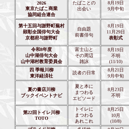
たばことの
8月19日
2026
東京たばこ商業
出会い
9月中旬
協同組合連合
第十五回与謝野町蕪村
8月19日
自由題
顕彰全国俳句大会
11月29日
前書俳句
京都府与謝野町
表彰式
令和8年度
富士山と
8月19日
山中湖俳句大会
その周辺
不明
山中湖村教育委員会
雑詠
(11/10)
四 季報川柳
8月21日
読者の日常
東洋経済社
9月中旬
夏と本に
夏の書店川柳
8月23日
まつわる
ブックイベントナビ
不明
エピソード
トイレに
8月25日
第22回トイレ川柳
まつわる
10月
TOTO
あれこれ
(10/8)