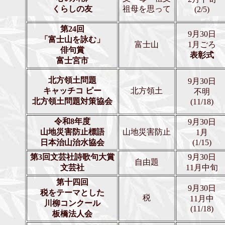
くらしの友
祖母を思って
(2/5)
第24回
9月30日
「富士山を詠む」
富士山
1月ごろ
俳句賞
表彰式
富士宮市
北方領土問題
9月30日
キャッチ
コ ピー
北方領土
不明
北方領土問題対策協会
(11/18)
令和8年度
9月30日
山地災害防止標語
山地災害防止
1月
日本治山治水協会
(1/15)
第3回文芸社詩歌句大賞
9月30日
自由題
文芸社
11月中旬
第十四回
9月30日
税をテーマとした
税
11月中
川柳コンクール
(11/18)
板橋法人会