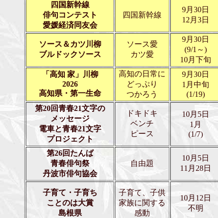
四国新幹線
9月30日
俳句コンテスト
四国新幹線
12月3日
愛媛経済同友会
9月30日
ソース＆カツ川柳
ソース愛
(9/1～)
ブルドックソース
カツ愛
10月下旬
高知の日常に
「高知 家」川柳
9月30日
2026
どっぷり
1月中旬
高知県・第一生命
つかろう
(1/19)
第20回青春21文字の
ドキドキ
10月5日
メッセージ
ベンチ
1月
電車と青春21文字
ピース
(1/7)
プロジェクト
第26回たんば
10月5日
青春俳句祭
自由題
11月28日
丹波市俳句協会
子育て・子育ち
子育て、子供
10月12日
ことのは大賞
家族に関する
不明
島根県
感動