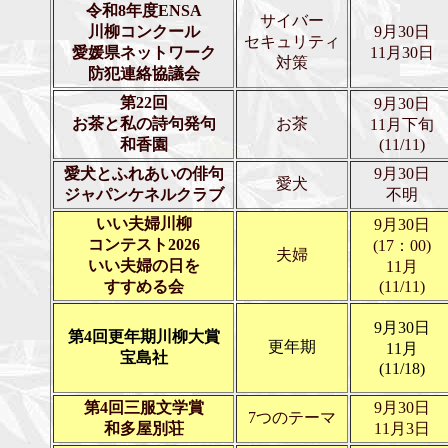
令和8年度ENSA
サイバー
川柳コンクール
9月30日
セキュリティ
愛媛県ネットワーク
11月30日
対策
防犯連絡協議会
第22回
9月30日
お茶と私の詩句発句
お茶
11月下旬
和香園
(11/11)
愛犬とふれあいの俳句
9月30日
愛犬
ジャパンケネルクラブ
不明
いい夫婦川柳
9月30日
コンテスト2026
(17：00)
夫婦
いい夫婦の日を
11月
すすめる会
(11/11)
9月30日
第4回更年期川柳大賞
更年期
11月
宝島社
(11/18)
第4回三服文学賞
9月30日
7つのテーマ
和多屋別荘
11月3日