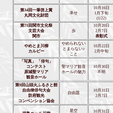
10月16日
第34回一筆啓上賞
幸せ
1月下旬
丸岡文化財団
(1/22)
第71回関市文化祭
10月20日
文芸大会
歩
2月7日
関市
表彰式
やめられない
やめとま川柳
10月22日
とまらない♪
カルビー
2月中旬
こと
「写真」 「俳句」
コンテスト
聖マリア観音
10月30日
原城聖マリア
ホールの魅力
不明
観音ホール
第9回山頭火ふるさと館
自由律俳句大会
10月31日
自由題
防府観光
2月7日
コンベンション協会
星空
10月31日