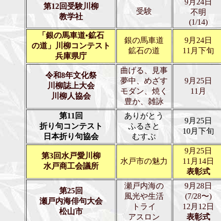
9月24日
第12回受験川柳
受験
不明
教学社
(1/14)
「銀の馬車道•鉱石
銀の馬車道
9月24日
の道」川柳コンテスト
鉱石の道
11月下旬
兵庫県庁
曲げる、見事
令和8年文化祭
夢中、めざす
9月25日
川柳誌上大会
モダン、焼く
11月
川柳人協会
豊か、雑詠
第11回
ありがとう
9月25日
折り句コンテスト
ふるさと
10月下旬
日本折り句協会
むすぶ
9月25日
第3回水戸愛川柳
水戸市の魅力
11月14日
水戸商工会議所
表彰式
瀬戸内海の
9月28日
第25回
風光や生活
(7/28〜)
瀬戸内海俳句大会
トライ
12月12日
松山市
アスロン
表
彰式