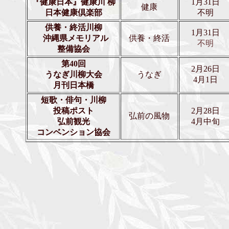
『健康日本』健康川 柳
1月31日
健康
日本健康倶楽部
不明
供養・終活川柳
1月31日
沖縄県メモリアル
供養・終活
不明
整備協会
第40回
2月26日
うなぎ川柳大会
うなぎ
4月1日
月刊日本橋
短歌・俳句・川柳
投稿ポスト
2月28日
弘前の風物
弘前観光
4月中旬
コンベンション協会