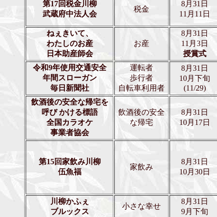
第17回税金川柳
8月31日
税金
武蔵府中法人会
11月11日
ねぇきいて、
8月31日
わたしのお産
お産
11月3日
日本助産師会
授賞式
令和9年使用交通安全
運転者
8月31日
年間スローガン
歩行者
10月下旬
毎日新聞社
自転車利用者
(11/29)
飲酒後の安全な帰宅を
呼び かける標語
飲酒後の安全
8月31日
全国カラオケ
な帰宅
10月17日
事業者協会
第15回家飲み川柳
8月31日
家飲み
伍魚福
10月30日
川柳かふぇ
8月31日
小さな幸せ
ブルックス
9月下旬