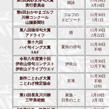
第2回真砂女俳句大賞
11月24日
雑詠
実行委員会
3月14日
第6回おかやまゴルフ
ゴルフの
11月30日
川柳
コンクール
エピソード
1月1日
山陽新聞社
第八回猫俳句大賞
11月30日
猫
アドライフ
2月22日
第十六回
11月30日
夏秋の俳句
ハイ句イング大賞
不明
A&F
令和八年度第十回
11月30日
伊吹山俳句コンテスト
伊吹山
12月下旬
伊吹山ドライブウエイ
11月30日
創作ことわざ大賞
友達
不明
ことわざ検定協会
(2/6)
第13回長良川川柳
家族・
1月10日
三甲美術館
日常のこと
2月3日