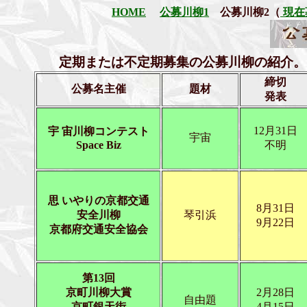
HOME
公募川柳1
公募川柳2（
現在
定期または不定期募集の公募川柳の紹介。
締切
公募名主催
題材
発表
12月31日
宇 宙川柳コンテスト
宇宙
Space Biz
不明
思 いやりの京都交通
8月31日
安全川柳
琴引浜
9月22日
京都府交通安全協会
第13回
京町川柳大賞
2月28日
自由題
京町銀天街
4月15日