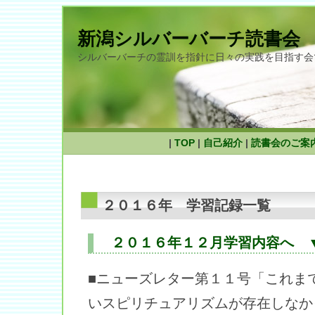
新潟シルバーバーチ読書会
シルバーバーチの霊訓を指針に日々の実践を目指す会
|
TOP
|
自己紹介
|
読書会のご案
２０１６年 学習記録一覧
２０１６年１２月学習内容へ 
■ニューズレター第１１号「これま
いスピリチュアリズムが存在しなか