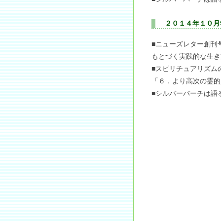
２０１４年１０月
■ニューズレター創刊
もとづく実践的な生き
■スピリチュアリズム
「６．より高次の霊的
■シルバーバーチは語