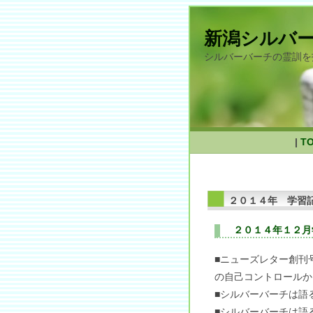
新潟シルバ
シルバーバーチの霊訓を
|
T
２０１４年 学習
２０１４年１２月
■ニューズレター創刊
の自己コントロールか
■シルバーバーチは語
■シルバーバーチは語