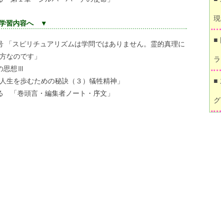
現
学習内容へ ▼
■
号 「スピリチュアリズムは学問ではありません。霊的真理に
方なのです」
ラ
の思想Ⅲ
人生を歩むための秘訣（３）犠牲精神」
■
る 「巻頭言・編集者ノート・序文」
グ