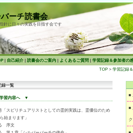
ーバーチ読書会
指針に日々の実践を目指す会です
OP
|
自己紹介
|
読書会のご案内
|
よくあるご質問
|
学習記録＆参加者の
TOP
>
学習記録
記録一覧
■
学習内容へ ▼
■
号「スピリチュアリストとしての霊的実践は、霊優位のため
ら始まります」
ク
る 序文
る 第１章「シルバーバーチの使命」
■