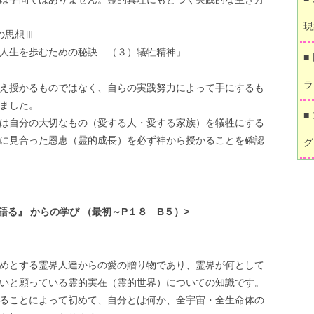
現
の思想Ⅲ
人生を歩むための秘訣 （３）犠牲精神」
■
ラ
え授かるものではなく、自らの実践努力によって手にするも
ました。
■
は自分の大切なもの（愛する人・愛する家族）を犠牲にする
に見合った恩恵（霊的成長）を必ず神から授かることを確認
グ
語る』 からの学び （最初～P１８ B５）>
めとする霊界人達からの愛の贈り物であり、霊界が何として
いと願っている霊的実在（霊的世界）についての知識です。
ることによって初めて、自分とは何か、全宇宙・全生命体の