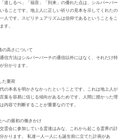
「道しるべ」「福音」「到来」の優れた点は、シルバーバー
いることです。地上人に正しい祈りの見本を示してくれたの
一人です。スピリチュアリズムは信仰であるということをこ
ます。
格の高さについて
通信方法はシルバーバーチの通信以外にはなく、それだけ特
が分かります。
した重荷
代の本名を明かさなかったということです。これは地上人が
言葉を容易に信じる傾向があるためです。人間に授かった理
は内容で判断することが重要なのです。
上への最初の働きかけ
交霊会に参加している霊達はみな、これから起こる霊界の計
分かります。 私達一人一人にも誕生前に立てた計画があ