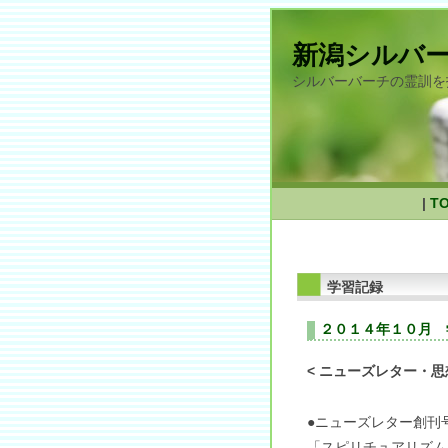
新潟シルバ
シルバーバーチの霊訓を
|
T
学習記録
２０１４年１０月 
< ニューズレター・思
●ニューズレター創刊
「スピリチュアリズム