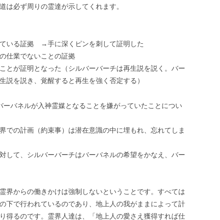
道は必ず周りの霊達が示してくれます。
ている証拠 →手に深くピンを刺して証明した
の仕業でないことの証拠
ことが証明となった（シルバーバーチは再生説を説く。バー
生説を説き、覚醒すると再生を強く否定する）
バーバネルが入神霊媒となることを嫌がっていたことについ
界での計画（約束事）は潜在意識の中に埋もれ、忘れてしま
対して、シルバーバーチはバーバネルの希望をかなえ、バー
霊界からの働きかけは強制しないということです。すべては
の下で行われているのであり、地上人の我がままによって計
り得るのです。霊界人達は、「地上人の愛さえ獲得すれば仕