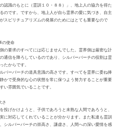
の認識のもとに（霊訓１０・８８）」、地上人の協力を得た
るのです。ですから、地上人が自ら霊界の愛に気づき、自主
がスピリチュアリズムの発展のためにはとても重要なので
事の使命
側の要求のすべてには応じませんでした。霊界側は厳密な計
の通信を降ろしているのであり、シルバーバーチの役割は霊
ったからです。
ルバーバーチの道具意識の高さです。すべてを霊界に委ね捧
静かで受身的な心の状態を常に保つよう努力することが重要
すい雰囲気でいることです。
大さ
を投げかけようと、子供であろうと未熟な人間であろうと、
実に対応してくれていることが分かります。また私達も霊訓
、シルバーバーチの崇高さ、謙虚さ、人間への深い愛情を感