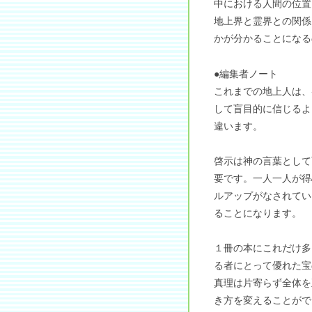
中における人間の位置
地上界と霊界との関係
かが分かることになる
●編集者ノート
これまでの地上人は、
して盲目的に信じるよ
違います。
啓示は神の言葉として
要です。一人一人が得
ルアップがなされてい
ることになります。
１冊の本にこれだけ多
る者にとって優れた宝
真理は片寄らず全体を
き方を変えることがで