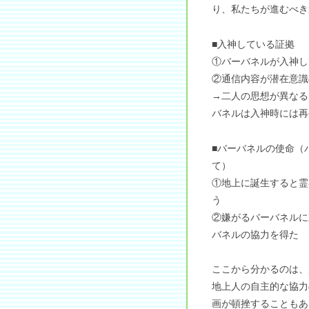
り、私たちが進むべき
■入神している証拠
①バーバネルが入神し
②通信内容が潜在意識
→二人の思想が異なる
バネルは入神時には再
■バーバネルの使命（
て）
①地上に誕生すると霊
う
②嫌がるバーバネルに
バネルの協力を得た
ここから分かるのは、
地上人の自主的な協力
画が頓挫することもあ