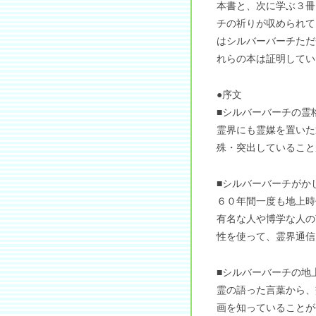
本書と、次に学ぶ３冊
チの祈りが収められて
はシルバーバーチただ
れらの本は証明してい
●序文
■シルバーバーチの霊
霊界にも霊媒を置いた
殊・突出していること
■シルバーバーチがか
６０年間一度も地上時
有名な人や博学な人の
性を使って、霊界通信
■シルバーバーチの地
霊の語った言葉から、
画を知っていることが