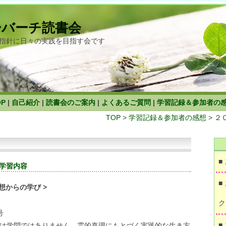
ーバーチ読書会
指針に日々の実践を目指す会です
OP
|
自己紹介
|
読書会のご案内
|
よくあるご質問
|
学習記録＆参加者の
TOP
>
学習記録＆参加者の感想
>
２
■
学習内容
■
想からの学び >
ク
号
■
は学問ではありません。霊的真理にもとづく実践的な生き方