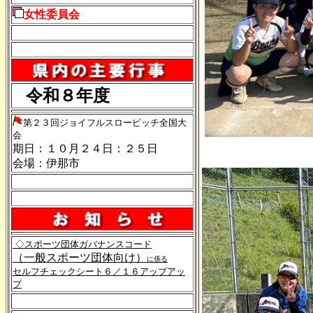
女性委員会
令和８年度
第２３回ジョイフルスローピッチ全国大
会
期日：１０月２４日：２５日
会場：伊那市
◇スポーツ団体ガバナンスコード
（一般スポーツ団体向け）
に係る
セルフチェックシート６／１６アップアッ
プ