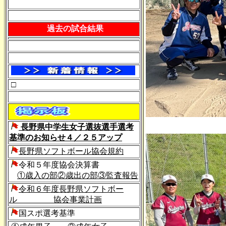
過去の試合結果
□
長野県中学生女子選抜選手選考
基準のお知らせ４／２５アップ
長野県ソフトボール協会規約
令和５年度協会決算書
①歳入の部
②歳出の部
③監査報告
令和６年度長野県ソフトボー
ル 協会事業計画
国スポ選考基準