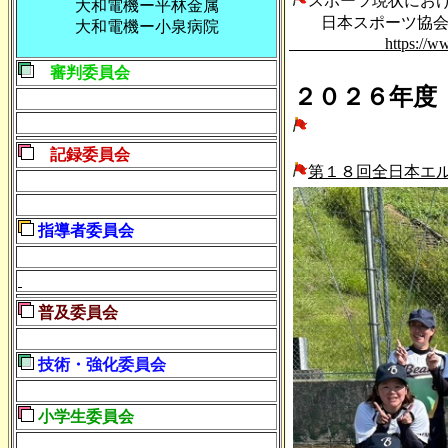
スポーツ現状にお
大和電機ー平林金属
日本スポーツ協会
大和電機ー小泉病院
https://www.japan-
審判委員会
２０２６年度
記録委員会
第１８回全日本エ
指導者委員会
普及委員会
技術・強化委員会
小学生委員会