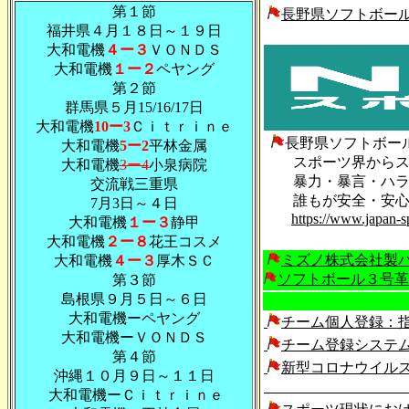
第１節
長野県ソフトボー
福井県４月１８日～１９日
大和電機
４ー３
ＶＯＮＤＳ
大和電機
１ー２
ペヤング
第２節
群馬県５月15/16/17日
大和電機
10ー3
Ｃｉｔｒｉｎｅ
長野県ソフトボー
大和電機
5ー2
平林金属
スポーツ界からスポ
大和電機
3ー4
小泉病院
暴力・暴言・ハラス
交流戦三重県
誰もが安全・安心
7月3日～４日
https://www.japan-s
大和電機
１ー３
静甲
大和電機
２ー８
花王コ
スメ
ミズノ株式会社製
大和電機
４ー３
厚木ＳＣ
ソフトボール３号革
第３節
島根県９月５日～６日
大和電機ーペヤング
チーム個人登録：
大和電機ーＶＯＮＤＳ
チーム登録システ
第４節
新型コロナウイル
沖縄１０月９日～１１日
ガイドライ
大和電機ーＣｉｔｒｉｎｅ