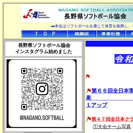
本会はソフトボールを通じて体育を振興し、
■■
長野県ソフトボール協会
インスタグラム始めました
第６６回全日本
果 
１アップ
第４７回全日本ク
①大会チーム写真