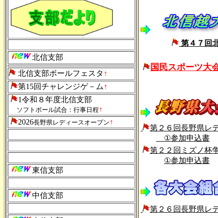
第４７回
北信支部
国民スポーツ大
北信支部ボールフェスタ
↑
第15回チャレンジゲ－ム
↑
1令和８年度北信支部
↑
ソフトボール試合：行事日程
2026
↑
長野県レディースオープン
第２６回長野県レ
①参加申込書
第２２回ミズノ杯
①参加申込書
東信支部
中信支部
第２６回長野県レ