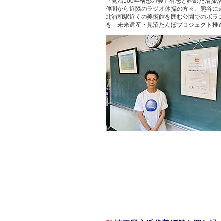
「見沼100年構想の会」有志と始めた清掃
仲間から近隣のラジオ体操の方々、熊谷に
北浦和駅近くの美術館を囲む公園でのボラ
を「未来遺産・見沼たんぼプロジェクト推進