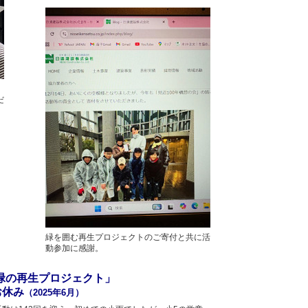
さ
だ
緑を囲む再生プロジェクトのご寄付と共に活
動参加に感謝。
緑の再生プロジェクト」
お休み
（2025年6月）