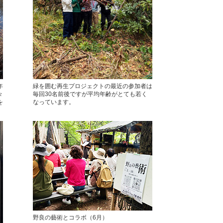
年
緑を囲む再生プロジェクトの最近の参加者は
々
毎回30名前後ですが平均年齢がとても若く
を
なっています。
野良の藝術とコラボ（6月）