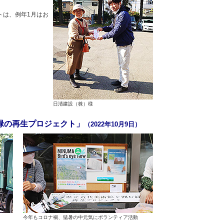
トは、例年1月はお
日清建設（株）様
緑の再生プロジェクト」
（2022年10月9日）
今年もコロナ禍、猛暑の中元気にボランティア活動