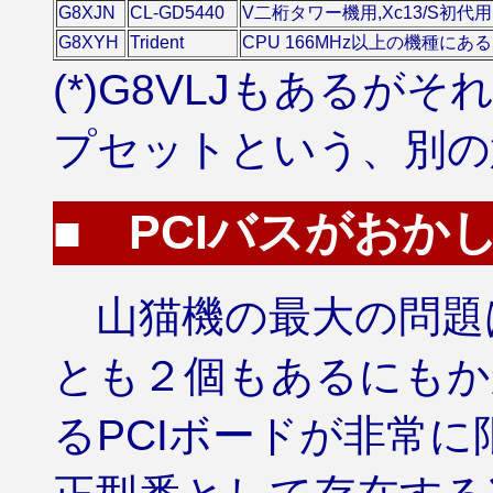
G8XJN
CL-GD5440
V二桁タワー機用,Xc13/S初
G8XYH
Trident
CPU 166MHz以上の機種にあ
(*)G8VLJもあるがそ
プセットという、別の
■ PCIバスがおか
山猫機の最大の問題は
とも２個もあるにもか
るPCIボードが非常に