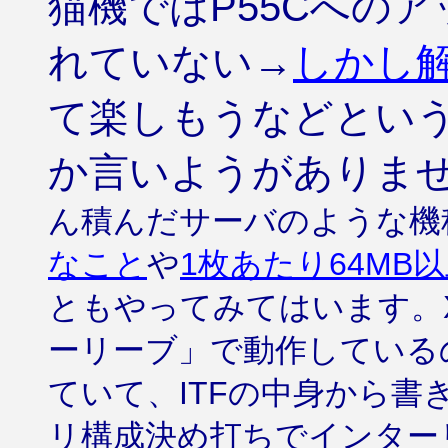
猫機ではP55Cへの
れていない→
しかし
て楽しもうなどとい
か言いようがありま
ん積んだサーバのような機
なこと
や
1枚あたり64MB
ともやってみてはいます。X
ーリーブ」で動作している
ていて、ITFの中身から
リ構成決め打ちでインター