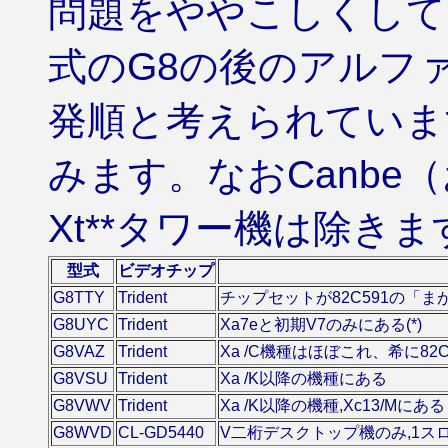
問題をややこしくして
式のG8の後のアルフ
発順と考えられていま
みます。なおCanbe（
Xt**タワー機は除きま
型式
ビデオチップ
G8TTY
Trident
チップセットが82C591の「ま
G8UYC
Trident
Xa7eと初期V7のみにある(*)
G8VAZ
Trident
Xa /C機種はほぼこれ、希に82C
G8VSU
Trident
Xa /K以降の機種にある
G8VWV
Trident
Xa /K以降の機種,Xc13/Mにある
G8WVD
CL-GD5440
V二桁デスクトップ機のみ,1ス