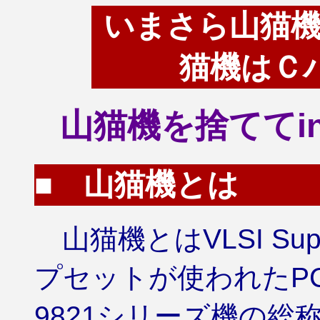
いまさら山猫機の
猫機はＣ
山猫機を捨ててi
■ 山猫機とは
山猫機とはVLSI Supe
プセットが使われたPC
9821シリーズ機の総