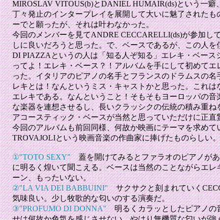
MIROSLAV VITOUS(b)とDANIEL HUMAIR(ds)
丁々発止のインタープレイを展開して大いに魅了されたも
ーでと願ったが、それは叶わなかった。
今回のメンバーを見てANDRE CECCARELLI(ds)が参
しに良いだろうと思った。で、ベースであるが、この人を僕は
DI PIAZZAというの人は「知る人ぞ知る」エレキ・ベー
ってよ！エレキ・ベース？！アルバムを手にして初めてエ
った。イタリアのピアノの名手とフランスのドラムスの名
レキとは！なんというミス・キャストかと思った。これは
エレキである。なんということ！そもそもヨーロッパの音
な楽器を連想させるし、長いクラッシクの伝統の積み重ね
アコースティック・ベースが当然と思っていただけに正直
今回のアルバムも前回同様、何故か映画にテーマを求めてい
TROVAJOLIという映画音楽の作曲家に捧げたものらしい
①"TOTO SEXY"
蓋を開けてみるとファラオのピアノがあ
に明るく煌いて聞こえる。ベースは当然のことながらエレ
ーン、もったいない。
②"LA VIA DEI BABBUINI"
サクサクと刻まれていくCECC
気味良い。少し牧歌的な匂いのする演奏だ。
③"PROFUMO DI DONNA"
明るくカラッとしたピアノの
せは何故か色気を感じさせない。やはり無機質な匂いが強