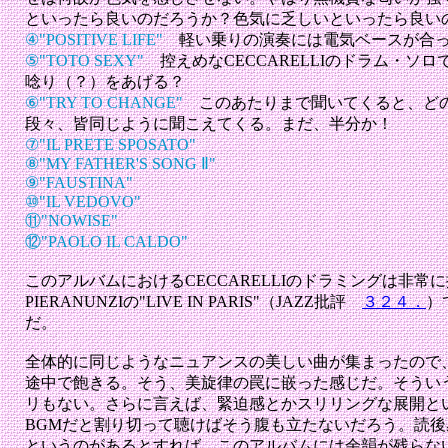
といったら良いのだろうか？色気に乏しいといったら良い
④"POSITIVE LIFE"
軽い乗りの演奏には電気ベースが合
⑤"TOTO SEXY"
控えめなCECCARELLIのドラム・ソ
唸り（？）をあげる？
⑥"TRY TO CHANGE"
このあたりまで聞いてくると、ど
段々、皆同じように聞こえてくる。まだ、半分か！
⑦"IL PRETE SPOSATO"
⑧"MY FATHER'S SONG Ⅱ"
⑨"FAUSTINA"
⑩"IL VEDOVO"
⑪"NOWISE"
⑫"PAOLO IL CALDO"
このアルバムにおけるCECCARELLIのドラミングは非常に
PIERANUNZIの"LIVE IN PARIS"（JAZZ批評
３２４．
）
だ。
全体的に同じようなニュアンスの美しい曲が集まったので
途中で飽きる。そう、美旋律の罠に嵌った感じだ。そうい
リもない。さらに言えば、緊迫感とかスリリングな展開と
BGMだと割り切って聴けばそう腹も立たないだろう。読
というのがあるとすれば、このアルバムには余韻が残らな