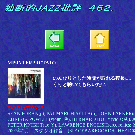
MISINTERPROTATO
のんびりとした時間が取れる夜長に、
くりと聴いてもらいたい
"VARIATIONS"
SEAN FORAN(p), PAT MARCHISELLA(b), JOHN PARKER(d
CHRISTA POWELL(violin: ④), BERNARD HOEY(viola: ④), 
PETER KNIGHT(tp: ⑤), LAWRENCE ENGLISH(erectronics: 
2007年5月 スタジオ録音 (SPACEBARECORDS : HEAD08