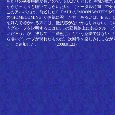
あたりの演奏時間が長いので、のんびりとした時間が取れ
がらじっくりと聴いてもらいたい。（トータル時間：77分
このアルバムは、前述したC. DAHLの"MOON WATER"やTR
の"HOMECOMING"がお気に召した方、あるいは、E.S.T
を好んで聴かれる方には、抵抗感がないかもしれない。このMIS
うグループを説明するにはE.S.Tの延長線上にあるグルー
いだろう。が、決して「二番煎じ」という意味ではない。
ら凄いグループが現れたものだ。次回作を楽しみにしなが
α"」
に追加した。
(2008.01.23)