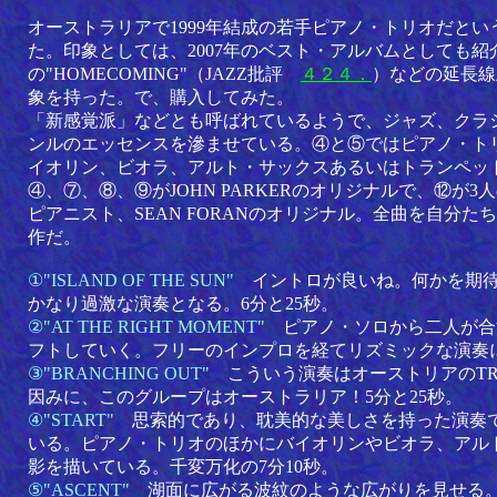
オーストラリアで1999年結成の若手ピアノ・トリオだと
た。印象としては、2007年のベスト・アルバムとしても紹介し
の"HOMECOMING"（JAZZ批評
４２４．
）などの延長線
象を持った。で、購入してみた。
「新感覚派」などとも呼ばれているようで、ジャズ、クラ
ンルのエッセンスを滲ませている。④と⑤ではピアノ・ト
イオリン、ビオラ、アルト・サックスあるいはトランペッ
④、⑦、⑧、⑨がJOHN PARKERのオリジナルで、⑫が
ピアニスト、SEAN FORANのオリジナル。全曲を自分
作だ。
①"ISLAND OF THE SUN"
イントロが良いね。何かを期
かなり過激な演奏となる。6分と25秒。
②"AT THE RIGHT MOMENT"
ピアノ・ソロから二人が合
フトしていく。フリーのインプロを経てリズミックな演奏に
③"BRANCHING OUT"
こういう演奏はオーストリアのTRI
因みに、このグループはオーストラリア！5分と25秒。
④"START"
思索的であり、耽美的な美しさを持った演奏
いる。ピアノ・トリオのほかにバイオリンやビオラ、アル
影を描いている。千変万化の7分10秒。
⑤"ASCENT"
湖面に広がる波紋のような広がりを見せる