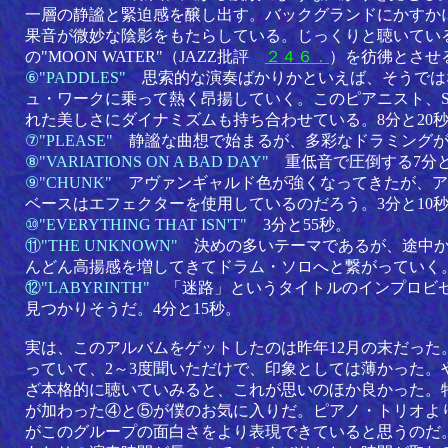
一層の静謐と緊迫感を醸し出す。バックグランドにかすか
果音が微妙な陰影をもたらしている。じっくりと聴いているとC
の"MOON WATER"（JAZZ批評
２４６．
）を彷彿とさせる
⑥"PADDLES"
思索的な演奏ばかりかといえば、そうでは
ュ・ワークに乗って熱く昂揚していく。このピアニスト、SE
れた美しさにダイナミズムも持ち合わせている。8分と20
⑦"PLEASE"
静謐な曲想で始まるが、多彩なドラミングが
⑧"VARIATIONS ON A BAD DAY"
重低音で圧倒する7分と
⑨"CHUNK"
アヴァンギャルド色が強くなってきたが、ア
ベースはエフェクターを使用しているのだろう。3分と10
⑩"EVERYTHING THAT ISN'T"
3分と55秒。
⑪"THE UNKNOWN"
決めの多いテーマであるが、途中
んどん高揚感を増してきてドラム・ソロへと繋がっていく。
⑫"LABYRINTH"
「迷路」というタイトルのインプロビ
見つかりそうだ。4分と15秒。
実は、このアルバムをゲットしたのは昨年12月の末だった
っていて、2～3度聞いただけで、印象としては薄かった。
ざ本格的に聴いていみると、これが思いのほか良かった。
が加わった④と⑤が僕のお気に入りだ。ピアノ・トリオよ
がこのグループの面白さをより表現できていると思うのだ