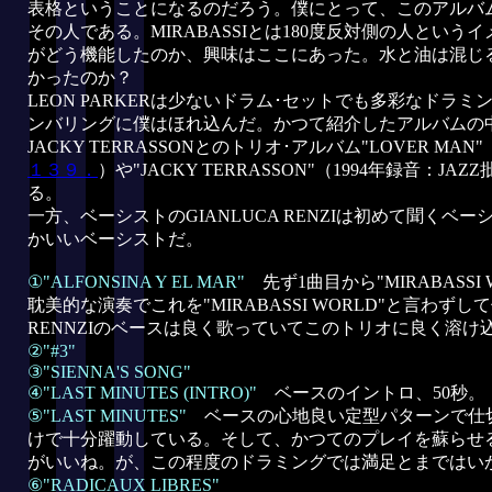
表格ということになるのだろう。僕にとって、このアルバムの眼
その人である。MIRABASSIとは180度反対側の人というイ
がどう機能したのか、興味はここにあった。水と油は混じ
かったのか？
LEON PARKERは少ないドラム･セットでも多彩なドラ
ンバリングに僕はほれ込んだ。かつて紹介したアルバムの
JACKY TERRASSONとのトリオ･アルバム"LOVER MAN
１３９．
）や"JACKY TERRASSON"（1994年録音：JA
る。
一方、ベーシストのGIANLUCA RENZIは初めて聞くベ
かいいベーシストだ。
①"ALFONSINA Y EL MAR"
先ず1曲目から"MIRABASS
耽美的な演奏でこれを"MIRABASSI WORLD"と言わず
RENNZIのベースは良く歌っていてこのトリオに良く溶け
②"#3"
③"SIENNA'S SONG"
④"LAST MINUTES (INTRO)"
ベースのイントロ、50秒。
⑤"LAST MINUTES"
ベースの心地良い定型パターンで仕
けで十分躍動している。そして、かつてのプレイを蘇らせる
がいいね。が、この程度のドラミングでは満足とまではい
⑥"RADICAUX LIBRES"