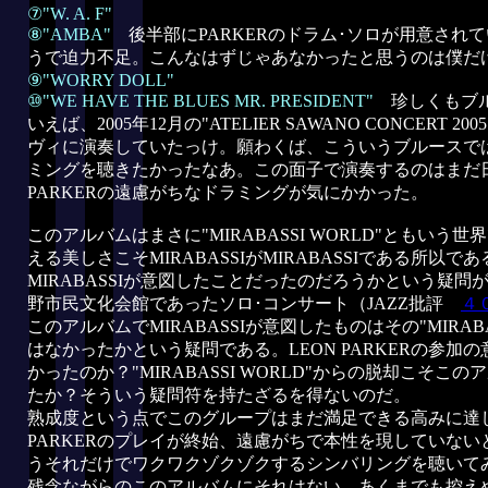
⑦"W. A. F"
⑧"AMBA"
後半部にPARKERのドラム･ソロが用意され
うで迫力不足。こんなはずじゃあなかったと思うのは僕だ
⑨"WORRY DOLL"
⑩"WE HAVE THE BLUES MR. PRESIDENT"
珍しくもブ
いえば、2005年12月の"ATELIER SAWANO CONCERT 20
ヴィに演奏していたっけ。願わくば、こういうブルースでは
ミングを聴きたかったなあ。この面子で演奏するのはまだ
PARKERの遠慮がちなドラミングが気にかかった。
このアルバムはまさに"MIRABASSI WORLD"ともいう
える美しさこそMIRABASSIがMIRABASSIである所以
MIRABASSIが意図したことだったのだろうかという疑問が
野市民文化会館であったソロ･コンサート（JAZZ批評
４
このアルバムでMIRABASSIが意図したものはその"MIRABA
はなかったかという疑問である。LEON PARKERの参加
かったのか？"MIRABASSI WORLD"からの脱却こそこ
たか？そういう疑問符を持たざるを得ないのだ。
熟成度という点でこのグループはまだ満足できる高みに達
PARKERのプレイが終始、遠慮がちで本性を現していないと
うそれだけでワクワクゾクゾクするシンバリングを聴いて
残念ながらのこのアルバムにそれはない。あくまでも控えめ