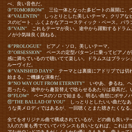
べ、良い音色だ。
③"TOMORROW"
三位一体となった多ビートの展開に、
④
"VALENTIN"
しっとりとした美しいテーマ。クリアなピ
スのビート、ふくよかなアコースティック・ベース。バラ
⑤"VAIN"
これもテーマが良い。途中から躍動するドラム
ノが小気味良く跳ねる。
⑥"PROLOGUE"
ピアノ・ソロ。美しいテーマ。
⑦"OBSESSION"
ベースの定型パターンに乗ってピアノが
感に満ちているので聴いてて楽しい。ドラムスはブラッシ
ルーヴィだ。
⑧"VANISHED DAYS"
テーマとは裏腹にアドリブでは切
始まる。ご機嫌な演奏だ。
⑨"NO WAY OUT FROM ETERNITY"
いやあ、参るね。ヘ
思ったら、途中から趣旨替えで唸らせるあたりは最高だ。
⑩"FLOW"
ベースのソロで始まる。明るい曲想にボサノバ
⑪"THE BALLAD OF YOU"
しっとりとしたいい曲だなあ
うな美メロディではあるが、一回聴くとまた聴きたくなる
全てをオリジナル曲で構成されているが、どの曲も良いテ
3人の力量も秀でていてバランスも良いとなれば、これは当
アなサウンドであるがふくよかな優しさもある。曲よって