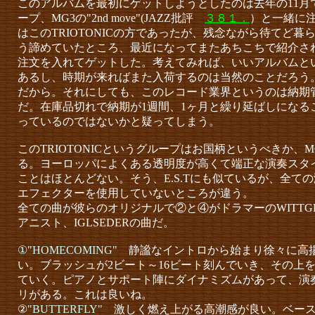
このアルバムを最初にゲットしようとしたのは去年の11月
ープ、MG3の"2nd move"(JAZZ批評
３８１．
）と一緒に
はこのTRIOTONICの方であったが、残念ながら待てど
う諦めていたところ、最近になってまたあちこちで紹介さ
注文を入れてゲットした。考えてみれば、いいアルバムと
あるし、時期が来ればまた入荷するのは当然のことだろう
だから。それにしても、このレコード業界というのは納期
だ。在庫品切れで納期が1週間、1ヶ月と繰り延ばしになる
っているのではないかと疑ってしまう。
このTRIOTONICというグループはお国柄というべきか、
る。ヨーロッパによくある透明度が高くて端正な演奏スタ
ことはほとんどない。そう、E.S.Tにも似ているが、全て
エフェクターを使用していないところが違う。
全ての曲が彼らのオリジナルで②と④がドラマーのWITTG
アニスト、IGLSEDERの曲だ。
①"HOMECOMING"
静謐なイントロから始まり徐々に高
い。ブラッシュが2ビート～16ビート刻んでいき、その上
ていく。ピアノとサポート陣にダイナミズムがあって、演
リがある。これは良いね。
②
"BUTTERFLY"
激しく燃え上がる高潮感が良い。ベース