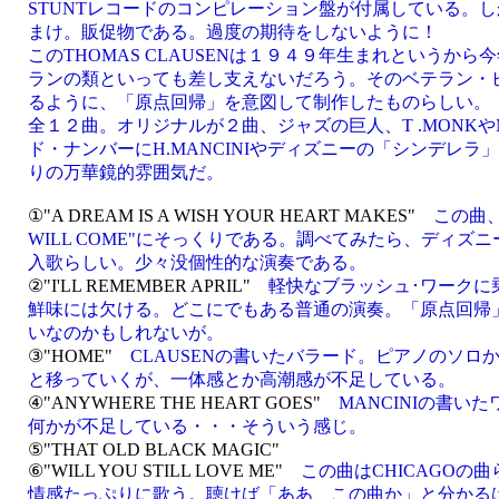
STUNTレコードのコンピレーション盤が付属している。
まけ。販促物である。過度の期待をしないように！
このTHOMAS CLAUSENは１９４９年生まれというか
ランの類といっても差し支えないだろう。そのベテラン・
るように、「原点回帰」を意図して制作したものらしい。
全１２曲。オリジナルが２曲、ジャズの巨人、T .MONKやM
ド・ナンバーにH.MANCINIやディズニーの「シンデレ
りの万華鏡的雰囲気だ。
①"A DREAM IS A WISH YOUR HEART MAKES"
この曲、"
WILL COME"にそっくりである。調べてみたら、ディズ
入歌らしい。少々没個性的な演奏である。
②"I'LL REMEMBER APRIL"
軽快なブラッシュ･ワークに
鮮味には欠ける。どこにでもある普通の演奏。「原点回帰
いなのかもしれないが。
③"HOME"
CLAUSENの書いたバラード。ピアノのソロ
と移っていくが、一体感とか高潮感が不足している。
④"ANYWHERE THE HEART GOES"
MANCINIの書い
何かが不足している・・・そういう感じ。
⑤"THAT OLD BLACK MAGIC"
⑥"WILL YOU STILL LOVE ME"
この曲はCHICAGOの
情感たっぷりに歌う。聴けば「ああ、この曲か」と分かるはず。