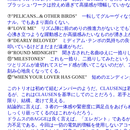
ブラッシュ･ワークは控えめ過ぎて高揚感が増幅していか
⑦"PELICANS...& OTHER BIRDS"
一転してグルーヴィなテ
ナル。でもあまり面白くない。
⑧"LOVE ME"
リズム陣に前のめりの推進力がないとでも
心沸き立つような躍動感とか高揚感みたいなものが湧き上
⑨"DEARLY BELOVED"
ミディアム･テンポの気持ちの
叩いているけどまだまだ遠慮がちだ。
⑩"ROUND MIDNIGHT"
聞き古された名曲ゆえに一捻り
⑪"MILESTONES"
これも一捻り、二捻りしてみたという
ツとリズムが途切れてスピード感が湧いてこないのだが、
刻み心地良くなってくる。
⑫"WHEN YOUR LOVER HAS GONE"
短めのエンディン
このトリオは初めて組むメンバーのようだ。CLAUSEN
るが、これはCLAUSENを基準にしてのことだろう。若
限り、結構、老けて見える。
結論的に言えば、３者の一体感や緊密度に満足点をあげら
しっくり嵌ってくるのはこれからだろう。
ドラムスのBAGGEは良く言えば、「エレガント」である
力不足である。今回は一切の電気的増幅を使用しないアコ