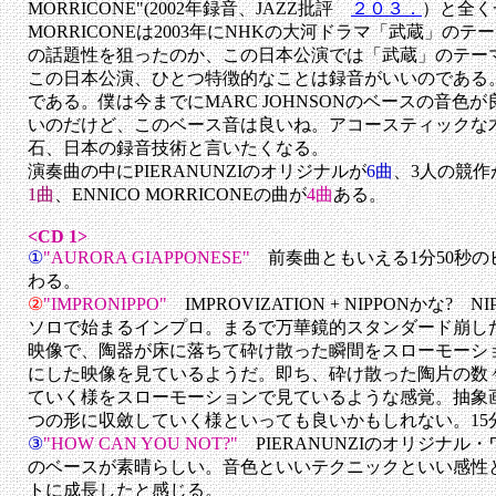
MORRICONE"(2002年録音、JAZZ批評
２０３．
）と全く
MORRICONEは2003年にNHKの大河ドラマ「武蔵」の
の話題性を狙ったのか、この日本公演では「武蔵」のテー
この日本公演、ひとつ特徴的なことは録音がいいのである
である。僕は今までにMARC JOHNSONのベースの音色
いのだけど、このベース音は良いね。アコースティックな
石、日本の録音技術と言いたくなる。
演奏曲の中にPIERANUNZIのオリジナルが
6曲
、3人の競作
1曲
、ENNICO MORRICONEの曲が
4曲
ある。
<CD 1>
①
"AURORA GIAPPONESE"
前奏曲ともいえる1分50秒
わる。
②
"IMPRONIPPO"
IMPROVIZATION + NIPPONかな
ソロで始まるインプロ。まるで万華鏡的スタンダード崩し
映像で、陶器が床に落ちて砕け散った瞬間をスローモーシ
にした映像を見ているようだ。即ち、砕け散った陶片の数
ていく様をスローモーションで見ているような感覚。抽象
つの形に収斂していく様といっても良いかもしれない。15分
③
"HOW CAN YOU NOT?"
PIERANUNZIのオリジナル
のベースが素晴らしい。音色といいテクニックといい感性
トに成長したと感じる。