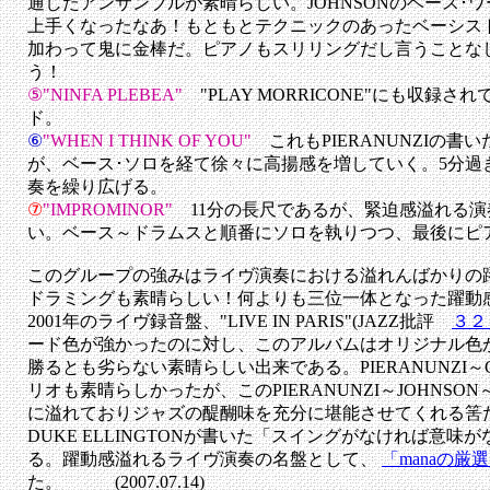
通したアンサンブルが素晴らしい。JOHNSONの
ベース･
上手くなったなあ！もともとテクニックのあったベーシス
加わって鬼に金棒だ。ピアノもスリリングだし言うことな
う！
⑤"NINFA PLEBEA"
"PLAY MORRICONE"にも収録
ド。
⑥
"WHEN I THINK OF YOU"
これもPIERANUNZIの
が、ベース･ソロを経て徐々に高揚感を増していく。5分過
奏を繰り広げる。
⑦
"IMPROMINOR"
11分の長尺であるが、緊迫感溢れる
い。ベース～ドラムスと順番にソロを執りつつ、最後にピ
このグループの強みはライヴ演奏における溢れんばかりの躍
ドラミングも素晴らしい！何よりも三位一体となった躍動
2001年のライヴ録音盤、"LIVE IN PARIS"(JAZZ批評
３２
ード色が強かったのに対し、このアルバムはオリジナル色が強く、"
勝るとも劣らない素晴らしい出来である。PIERANUNZI～GE
リオも素晴らしかったが、このPIERANUNZI～JOHNSO
に溢れておりジャズの醍醐味を充分に堪能させてくれる筈
DUKE ELLINGTONが書いた「スイングがなければ意
る。躍動感溢れるライヴ演奏の名盤として、
「manaの厳選"
た。
(2007.07.14)