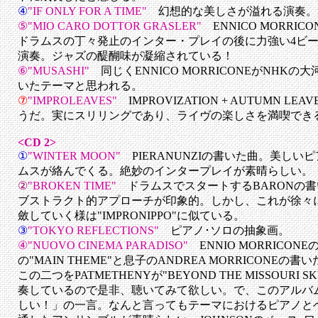
④
"IF ONLY FOR A TIME"
幻想的な美しさが溢れる演奏。
⑤"MIO CARO DOTTOR GRASLER"
ENNICO MORR
ドラムスの丁々発止のインター・プレイの後に力強い4ビ
演奏。ジャズの醍醐味が凝縮されている！
⑥"MUSASHI"
同じくENNICO MORRICONEがNHK
いたテーマと思われる。
⑦
"IMPROLEAVES"
IMPROVIZATION + AUTUMN 
うだ。実にスリリングであり、ライヴの楽しさを満喫でき
<CD 2>
①
"WINTER MOON"
PIERANUNZIの書いた曲。美し
ムスが絡んでくる。絶妙のインタープレイが素晴らしい。
②
"BROKEN TIME"
ドラムスでスタートするBARONの
ブストラクト的アプローチが印象的。しかし、これが徐々
斂していく様は"IMPRONIPPO"に似ている。
③
"TOKYO REFLECTIONS"
ピアノ･ソロの抽象画。
④"NUOVO CINEMA PARADISO"
ENNIO MORRICO
の"MAIN THEME"と息子のANDREA MORRICONEの書い
この二つをPATMETHENYが"BEYOND THE MISSOURI 
奏しているので是非、聴いてみて欲しい。で、このアルバ
しい！」の一言
。なんと言ってもテーマにおけるピアノと