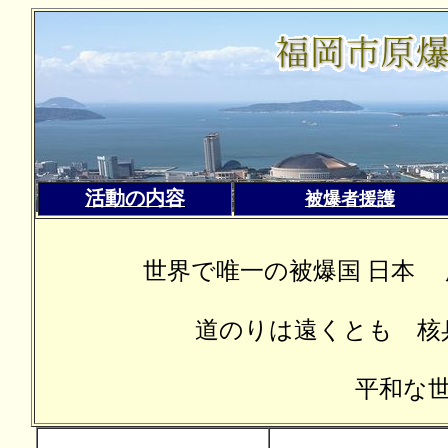
（福
活動の内容
被爆者援護
世界で唯一の被爆国 日本
道のりは遠くとも 核
平和な