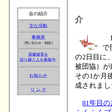
会の紹介
介
主な活動
1
事務所
）
（問い合わせ・相談
で
原爆被害を
の
2
日目に
語り継ぐ人を募集中
被団協）が
その
1
か月
お知らせ
成されまし
リ ン ク
81年目の