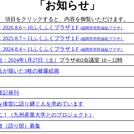
「お知らせ」
項目をクリックすると、内容を御覧いただけます。
026.8.6～10ふくふくプラザ１F ₍
福岡市市民福祉プラザ）
025.8.7～11ふくふくプラザ１F ₍
福岡市市民福祉プラザ）
024.8.4～11ふくふくプラザ１F ₍
福岡市市民福祉プラザ）
：2024年1月27日（土）
プラザ402会議室 10～12時
生が描いた3枚の被爆絵画
験記発刊
を後世に語り継ぐ人を求めています
に！（九州産業大学とのプロジェクト）
者（語り部）募集