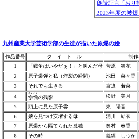
朗読証言「おり
2023年度の被
九州産業大学芸術学部の生徒が描いた
原爆の絵
作品番号
タ イ ト ル
制作
1
「戦争はいやだぁ！」と叫んだ母
菅原 舞花
原子爆弾と私（炸裂の瞬間）
池田 菜々香
2
それでも生きる
宮迫 若菜
3
さんたん
松野 美月
4
惨憺
の残影
5
頭上に見た原子雲
東 陽音
娘を見つけ安堵する母
浦川 結衣
6
7
原爆から隔てられた孤独
奥村 春香
8
その時
義經 しづか