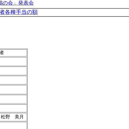
鶴の会」発表会
爆者各種手当の額
者
松野 美月