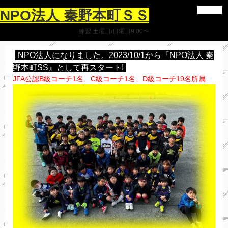
NPO法人 秦野本町ＳＳ
練習 土曜日/日曜日9:00〜
NPO法人になりました。2023/10/1から『NPO法人 秦
野本町SS』として再スタート!
JFA公認B級コーチ1名、C級コーチ1名、D級コーチ19名所属