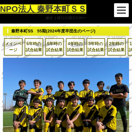
NPO法人 秦野本町ＳＳ
練習 土曜日/日曜日9:00〜
秦野本町SS 55期(2024年度卒団生のページ)
メインペ
6年時の
5年時の
4年時の
3年時の
2年時の
ージ
試合結果
試合結果
試合結果
試合結果
試合結果