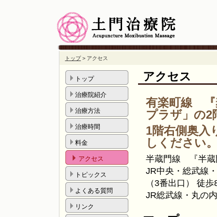
トップ
> アクセス
アクセス
トップ
治療院紹介
有楽町線 『
治療方法
プラザ」の2
治療時間
1階右側奥入
しください
料金
半蔵門線 『半蔵
アクセス
JR中央・総武線
トピックス
（3番出口） 徒歩
よくある質問
JR総武線・丸の内
リンク