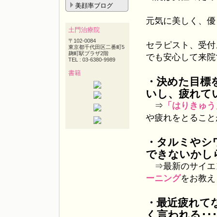
美顔率ブログ
元気に美しく、優
土門治療院
〒102-0084
セラピスト、受付
東京都千代田区二番町5
麹町駅プラザ2階
でも安心して来院
TEL : 03-6380-9989
書籍
・決めた目標
いし、疲れてい
⇒
「はりきゅう
や疲れをとること
・タルミやシ
できないかしら
⇒最新のサイエ
ーニング
をお教え
・最近疲れて
く言われる･･･