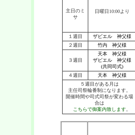
主日のミ
日曜日10:00より
サ
１週目
ザビエル 神父様
２週目
竹内 神父様
天本 神父様
３週目
ザビエル 神父様
(共同司式)
４週目
天本 神父様
５週目がある月は
主任司祭輪番制になります。
開催時間や司式司祭が変わる場
合は
こちらで御案内致します
。