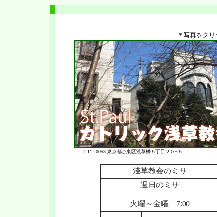
＊写真をクリ
〒111-0053 東京都台東区浅草橋５丁目２０−５
淺草教会のミサ
週日のミサ
火曜
～金曜 7:00