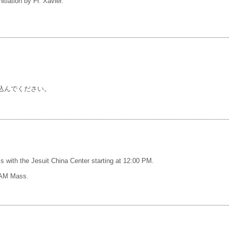
tiation by Fr. Xavier.
込んでください。
s with the Jesuit China Center starting at 12:00 PM.
0 AM Mass.