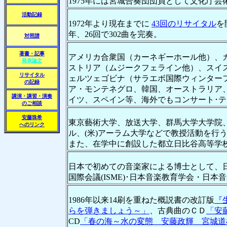
1975年には宮城合奏団団員として文化庁芸
活動記録
1972年より現在までに
43回のリサイタル
を
年、26回で302曲を完奏。
対照譜
著書・記事
アメリカ合衆国（カーネギーホール他）、
発表論文
ストリア（ムジークフェライン他）、スイ
リサイタル
ェルツェゴビナ（サラエボ国際ウィンター
の記録
ア・モンテネグロ、韓国、オーストラリア、台湾
講演・講習・演奏
イツ、スペイン等、海外でもコンサート･テ
のご相談
安藤珠希
東京藝術大学、放送大学、群馬大学大学院、
へのリンク
ル、(米)アーラム大学などで教授活動を行
また、在学中に創設した都立日比谷高等学
日本で初めての音楽家による博士として、日
国際会議(ISME)･日本音楽教育学会・日
1986年以来14刷を重ねた概説書の改訂版
『
らを弾きましょう～」
、古典曲のＣＤ
「安
CD
「春の海～水の変態 安藤政輝 宮城道