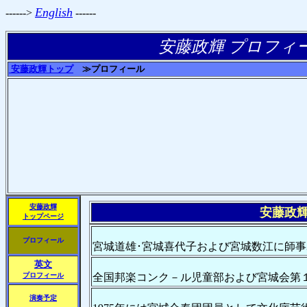
English
------>
------
安藤政輝 プロフィ
安藤政輝トップ
≫プロフィール
安藤政輝
安藤政
トップページ
プロフィール
宮城道雄･宮城喜代子および宮城数江に師事｡
英文
プロフィール
全国邦楽コンク－ル児童部および宮城会第
演奏予定