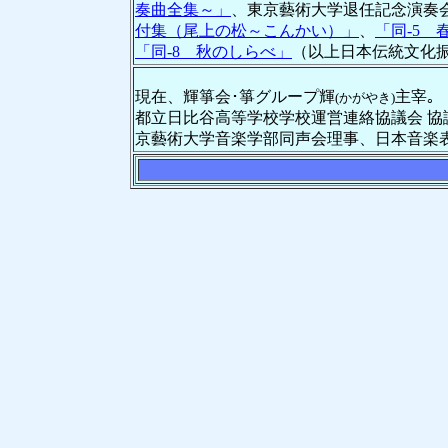
奏曲全集～」
、東京藝術大学退任記念演奏
付集（尾上の松～こんかい）」
、
「同-5 
「同-8 秋のしらべ」
（以上日本伝統文化
現在、輝箏会･箏グループ輝
主宰｡
(かがやき)
都立日比谷高等学校学校運営連絡協議会 協
京藝術大学音楽学部同声会理事、日本音楽