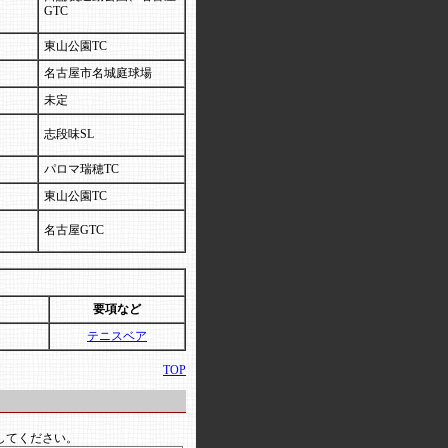
GTC
東山公園TC
名古屋市名城庭球場
未定
志段味SL
パロマ瑞穂TC
東山公園TC
名古屋GTC
要項など
テニスベア
TOP
認してください。