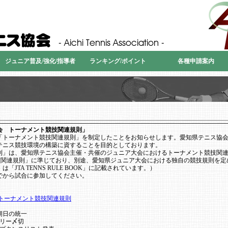
愛知県テニス協会
ジュニア普及/強化/指導者
ランキング/ポイント
各種申請案内
会 トーナメント競技関連規則」
「トーナメント競技関連規則」を制定したことをお知らせします。愛知県テニス協
テニス競技環境の構築に資することを目的としております。
則」は、愛知県テニス協会主催・共催のジュニア大会におけるトーナメント競技関
技関連規則」に準じており、別途、愛知県ジュニア大会における独自の競技規則を定め
JTA TENNS RULE BOOK」に記載されています。）
でから試合に参加してください。
トーナメント競技関連規則
期日の統一
リー〆切