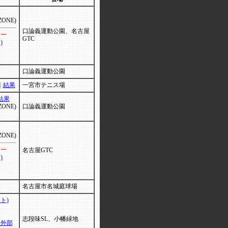
ZONE)
口論義運動公園、名古屋
リー
GTC
)
口論義運動公園
｜
結果
一宮市テニス場
結果
ZONE)
口論義運動公園
ZONE)
リー
名古屋GTC
)
名古屋市名城庭球場
ト)
志段味SL、小幡緑地
（外部