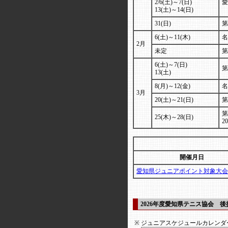
2/6(土)～7(日)
愛
13(土)～14(日)
31(日)
第
6(土)～11(木)
名
2月
未定
第
6(土)～7(日)
第
13(土)
8(月)～12(金)
名
3月
20(土)～21(日)
第
第
25(木)～28(日)
2
開催月日
愛知県ジュニアポイント対象大会
2026年度愛知県テニス協会 
※
ジュニアスケジュールカレンダ