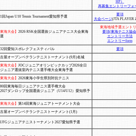
HP）
再募集エントリーフォ
要項
1回Japan U10 Tennis Tournament愛知県予選
大会ページ
(JTA PLAYER 
東海地域予選エント
東海大会】
2026 RSK全国選抜ジュニアテニス大会東海
要項(東海テニス協会
選
エントリー方法
エントリーform
32回愛知スポレクフェスティバル
要項
古屋オープンベテランテニストーナメント(9月)名城
東海大会】
JOCジュニアオリンピックカップ2026全日
ジュニア選抜室内テニス選手権大会東海予選
東海大会】
2026東海小学生県別対抗テニス
80回東海毎日ジュニアテニス選手権大会
2027ダンロップ全国選抜ジュニア（U14/U12）愛知県予
東海大会】
第14回東海ジュニアトーナメント大会
古屋オープンベテランテニストーナメント(1月)
UFGジュニアテニストーナメント2027愛知県予選