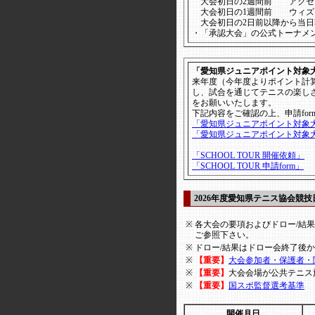
大会初日の2週間前 アクセ
大会初日の1週間前 ウィズ
大会初日の2日前以降から当
・「承認大会」の公式トーナメ
「愛知県ジュニアポイント対象大会
来年度（今年度よりポイント計
し、試合を通じてテニスの楽しさ
をお願いいたします。
下記内容をご確認の上、申請fo
「愛知県ジュニアポイント対象大
「愛知県ジュニアポイント対象大会
「SCHOOL TOUR 開催依頼」
「SCHOOL TOUR 申請form」
2026年度愛知県テニス協会競技
※
各大会の要項およびドロー/結果
ご参照下さい。
※
ドロー/結果はドロー会終了後
※
【重要】
大会参加者・保護者・
※
【重要】
大会会場が公共テニス
※
【重要】
国スポ監督選考基準
開催月日