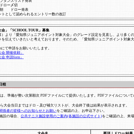
プタンスリスト発表
ドロー〆切
日朝 ドロー発表
ントとして認められるエントリー数の改訂
」「SCHOOL TOUR」募集
算）より「愛知県ジュニアポイント対象大会」のグレード設定を見直し、より多く
を伝えていきたいと考えております。そのため、「愛知県ジュニアポイント対象大会」
rmにて申請をお願いいたします。
会 開催依頼」
 申請form」
日程
は、準備が整い次第順次 PDFファイルにて提供いたします。PDFファイルについて
から大会当日まではドロ－及び補欠リストが、大会終了後は結果が表示されます。
関係者の皆様へのお知らせとお願い
をご確認の上、お申込下さい。
施設の場合、
公共テニス施設使用のご案内(各施設の公式サイト)
をご確認の上、来
大会名
要項｜ドロー/結果