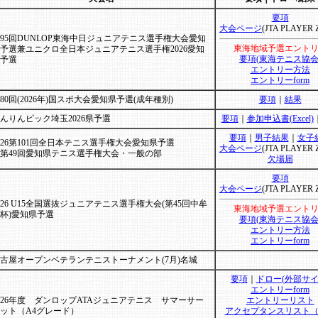
要項
大会ページ
(JTA PLAYER 
95回DUNLOP東海中日ジュニアテニス選手権大会愛知
東海地域予選エント
予選兼ユニクロ全日本ジュニアテニス選手権2026愛知
要項(東海テニス協会
予選
エントリー方法
エントリーform
80回(2026年)国スポ大会愛知県予選(成年種別)
要項
｜
結果
んりんピック埼玉2026県予選
要項
｜
参加申込書(Excel)
要項
｜
男子結果
｜
女子
026第101回全日本テニス選手権大会愛知県予選
大会ページ
(JTA PLAYER 
第49回愛知県テニス選手権大会・一般の部
欠場届
要項
大会ページ
(JTA PLAYER 
026 U15全国選抜ジュニアテニス選手権大会(第45回中牟
東海地域予選エント
杯)愛知県予選
要項(東海テニス協会
エントリー方法
エントリーform
古屋オープンベテランテニストーナメント(7月)名城
要項
｜
ドロー(外部サイ
エントリーform
026年度 ダンロップATAジュニアテニス サマーサー
エントリーリスト
ット（A4グレード）
アクセプタンスリスト