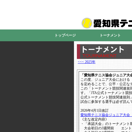
トップページ
トーナメント
<<< 2025年
「愛知県テニス協会ジュニア大
この度、ジュニア大会における
を定めることで、公平・公正な
この「トーナメント競技関連規
す。「JTA公式トーナメント競
公式トーナメント競技関連規則」は「
試合に参加する選手は必ず読ん
2026年4月1日改訂
愛知県テニス協会ジュニア大会 
《主な改定内容》
・「承認大会」のトーナメント
大会初日の3週間前 エント