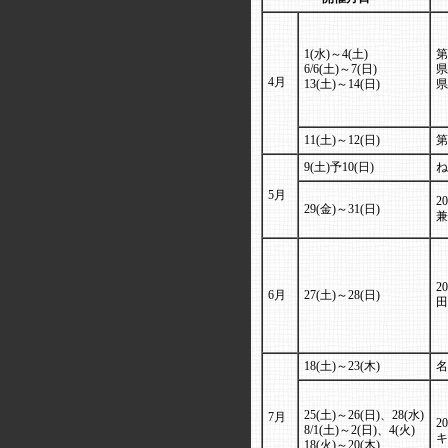
1(水)～4(土)
第
6/6(土)～7(日)
県
4月
13(土)～14(日)
県
11(土)～12(日)
第
9(土)予10(日)
ね
5月
2
29(金)～31(日)
兼
2
6月
27(土)～28(日)
田
18(土)～23(木)
名
25(土)～26(日)、28(水)
7月
2
8/1(土)～2(日)、4(火)
キ
18(火)～20(木)