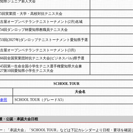
知県ジュニア新人大会
5回実業団・大学・高校対抗テニス大会
古屋オープンベテランテニストーナメント(2月)名城
54回ダンロップ杯愛知県教職員テニス大会
53回(2027年)ダンロップテニストーナメント愛知県予選
古屋オープンベテランテニストーナメント(3月)
66回全国実業団対抗テニス大会(ビジネスパル)県予選
45回第一生命全国小学生テニス選手権愛知県大会兼
027第10回愛知県小学生テニス大会
SCHOOL TOUR
大会名
参照
SCHOOL TOUR（グレードA5）
後援・公認・承認大会日程
ー：
「承認大会」「SCHOOL TOUR」などは下記カレンダーより日程・要項を確