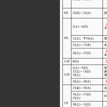
8月
23(日)～25(火)
第
【
5(土)～6(日)
予
9月
12(土)、予19(土)
第
12(土)～17(木)
名
【
26(土)～27(日)
本
11月
8(日)
【
5(土)～6(日)
第
12(土)～13(日)
兼
12月
19(土)
選
26(土)～29(火)
【
15(金)～19(火)
名
16(土)～17(日)
M
23(土)
1月
30(土)～31(日)