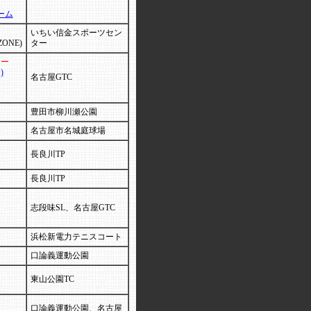
ーム
いちい信金スポーツセン
ZONE)
ター
リー
)
名古屋GTC
豊田市柳川瀬公園
名古屋市名城庭球場
長良川TP
長良川TP
志段味SL、名古屋GTC
浜松新電力テニスコート
口論義運動公園
東山公園TC
口論義運動公園、名古屋