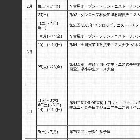
2月
8(土)～14(金)
名古屋オープンベテランテニストーナメント
23(日)
第52回ダンロップ杯愛知県教職員テニス
1(土)～2(日)
第51回(2025年)ダンロップテニストーナ
8(土)
10(月)～14(金)
名古屋オープンベテランテニストーナメント
15(土)～16(日)
第64回全国実業団対抗テニス大会(ビジネ
3月
第43回第一生命全国小学生テニス選手権愛知
25(火)～28(金)
回愛知県小学生テニス大会
1(火)～3(木)
第94回DUNLOP東海中日ジュニアテニ
6/7(土)～8(日)
兼ユニクロ全日本ジュニアテニス選手権20
14(土)～15(日)
4月
5(土)～7(月)
第79回国スポ愛知県予選