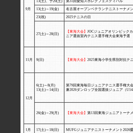
13(土)、予20(土)
第31回愛知スポレクフェスティバル
9月
13(土)～19(金)
名古屋オープンベテランテニストーナメント
23(祝)
2025テニスの日
【東海大会】
JOCジュニアオリンピックカ
27(土)～28(日)
ニア選抜室内テニス選手権大会東海予選
11月
9(日)
【東海大会】
2025東海小学生県別対抗テ
6(土)～8(月)
第79回東海毎日ジュニアテニス選手権大
13(土)～14(日)
兼2026ダンロップ全国選抜ジュニア（U14
12月
26(金)～29(月)
【東海大会】
第13回東海ジュニアトーナ
1月
17(土)～18(日)
MUFGジュニアテニストーナメント2026