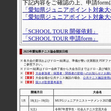
下記内容をご確認の上、申請for
「愛知県ジュニアポイント対象大
「愛知県ジュニアポイント対象大会 
「SCHOOL TOUR 開催依頼」
「SCHOOL TOUR 申請form」
2025年愛知県テニス協会競技日程
※
各大会の要項およびドロー/結果は、準備が整い次第順次 PDFフ
ご参照下さい。
※
ドロー/結果はドロー会終了後から大会当日まではドロ－及び補
※
【重要】
大会参加者・保護者・関係者の皆様へのお知らせとお願
※
【重要】
大会会場が公共テニス施設の場合、
公共テニス施設使用
※
【重要】
国スポ監督選考基準
開催月日
大会名
1月
18(土)～19(日)
MUFGジュニアテニストーナメント2025
1(土)
令和7年度学生・社会人テニス交流大会