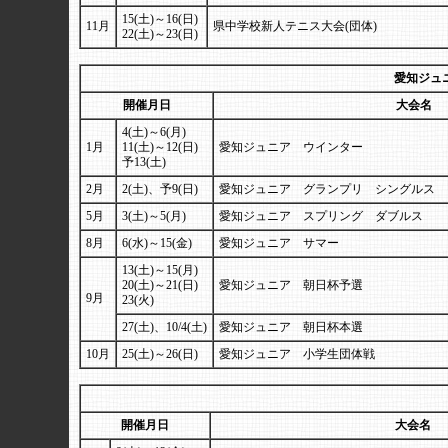
15(土)～16(日)
11月
県中学校新人テニス大会(団体)
22(土)～23(日)
愛知ジュ
開催月日
大会名
4(土)～6(月)
1月
11(土)～12(日)
愛知ジュニア ウインター
予13(土)
2月
2(土)、予9(日)
愛知ジュニア グランプリ シングルス
5月
3(土)～5(月)
愛知ジュニア スプリング ダブルス
8月
6(水)～15(金)
愛知ジュニア サマー
13(土)～15(月)
20(土)～21(日)
愛知ジュニア 朝日杯予選
9月
23(火)
27(土)、10/4(土)
愛知ジュニア 朝日杯本選
10月
25(土)～26(日)
愛知ジュニア 小学生団体戦
開催月日
大会名