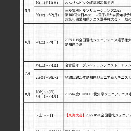
10(土)予11(日)
ねんりんピック岐阜2025県予選
三菱電機ビルソリューションズ2025
5月
30(金)～6/2(月)
第100回全日本テニス選手権大会愛知県予
兼第48回愛知県テニス選手権大会・一般
2025 U15全国選抜ジュニアテニス選手権大
6月
28(土)～29(日)
愛知県予選
19(土)～25(金)
名古屋オープンベテランテニストーナメント
7月
25(金)～30(水)
第38回2025年愛知県ジュニア新人テニス
1(金)～4(月)
8月
2025年度DUNLOP愛知県ジュニアテニ
17(日)～25(月)
6(土)～7(日)
【東海大会】
2025 RSK全国選抜ジュニ