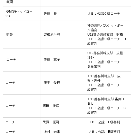
顧問
GM(兼ヘッドコー
佐藤 勝
ＪＢＬ公認Ｃ級コーチ
チ)
神奈川県バスケットボー
ル協会
監督
曽根原千尋
U12部会川崎支部 財務
ＪＢＬ公認Ｃ級コーチ D
級審判
U12部会川崎支部 広報・
渉外
コーチ
伊藤 恵子
ＪＢＬ公認Ｅ級コーチ
Ｄ級審判
U12部会川崎支部 広
報・渉外
コーチ
藤平 俊行
ＪＢＬ公認Ｅ級コーチ E
級審判
U12部会川崎支部 審判Ｊ
ＢＬ
コーチ
嶋田 勝彦
ＪＢＬ公認Ｅ級コーチ C
級審判
コーチ
黒澤 優司
ＪＢＬ公認 E級審判
コーチ
上村 未来
ＪＢＬ公認 E級審判