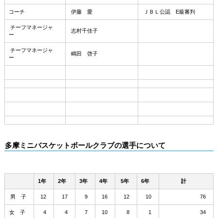
コーチ
伊藤 愛
ＪＢＬ公認 E級審判
チーフマネージャ
志村千佳子
ー
チーフマネージャ
嶋田 啓子
ー
多摩ミニバスケットボールクラブの選手について
1年
2年
3年
4年
5年
6年
計
男 子
12
17
9
16
12
10
76
女 子
4
4
7
10
8
1
34