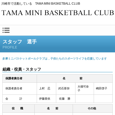
川崎市で活動している TAMA MINI BASKETBALL CLUB
スタッフ 選手
PROFILE
多摩ミニバスケットボールクラブは，子供たちのスポーツライフを応援しています
組織・役員・スタッフ
保護者責任者
名 前
大畑可奈
保護者責任者
上村 忍
武石亜弥
嶋田啓子
子
会 計
伊藤亜依
佐藤 勝
役 職
名 前
その他